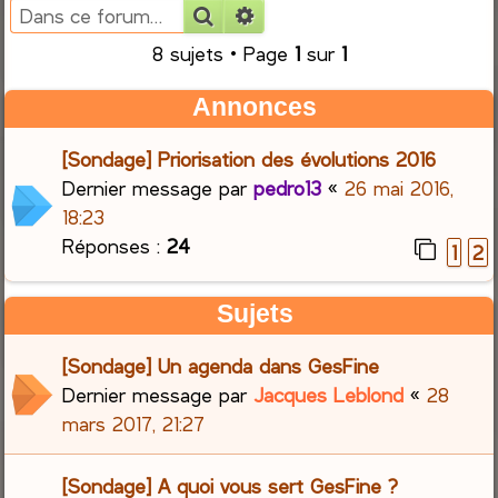
Rechercher
Recherche avancée
e
8 sujets • Page
1
sur
1
r
Annonces
c
[Sondage] Priorisation des évolutions 2016
h
Dernier message par
pedro13
«
26 mai 2016,
18:23
e
Réponses :
24
1
2
r
Sujets
[Sondage] Un agenda dans GesFine
Dernier message par
Jacques Leblond
«
28
mars 2017, 21:27
[Sondage] A quoi vous sert GesFine ?