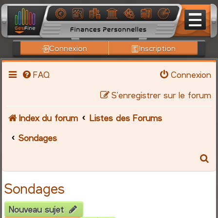
Connexion
Inscription
FAQ
Connexion
S’enregistrer sur le forum
Index du forum
Listes des Forums
Sondages
R
e
Sondages
c
Nouveau sujet
h