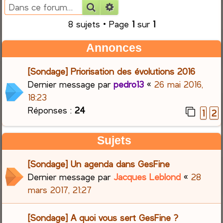
Rechercher
Recherche avancée
e
8 sujets • Page
1
sur
1
r
Annonces
c
[Sondage] Priorisation des évolutions 2016
h
Dernier message par
pedro13
«
26 mai 2016,
18:23
e
Réponses :
24
1
2
r
Sujets
[Sondage] Un agenda dans GesFine
Dernier message par
Jacques Leblond
«
28
mars 2017, 21:27
[Sondage] A quoi vous sert GesFine ?