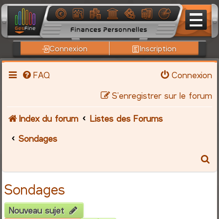
Connexion
Inscription
FAQ
Connexion
S’enregistrer sur le forum
Index du forum
Listes des Forums
Sondages
R
e
Sondages
c
Nouveau sujet
h