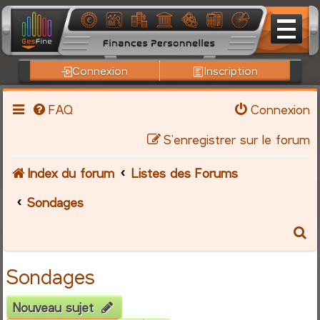
Connexion
Inscription
FAQ
Connexion
S’enregistrer sur le forum
Index du forum
Listes des Forums
Sondages
R
e
Sondages
c
Nouveau sujet
h