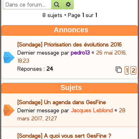
Rechercher
Recherche avancée
e
8 sujets • Page
1
sur
1
r
Annonces
c
[Sondage] Priorisation des évolutions 2016
h
Dernier message par
pedro13
«
26 mai 2016,
18:23
e
Réponses :
24
1
2
r
Sujets
[Sondage] Un agenda dans GesFine
Dernier message par
Jacques Leblond
«
28
mars 2017, 21:27
[Sondage] A quoi vous sert GesFine ?