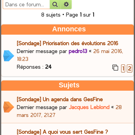
Rechercher
Recherche avancée
e
8 sujets • Page
1
sur
1
r
Annonces
c
[Sondage] Priorisation des évolutions 2016
h
Dernier message par
pedro13
«
26 mai 2016,
18:23
e
Réponses :
24
1
2
r
Sujets
[Sondage] Un agenda dans GesFine
Dernier message par
Jacques Leblond
«
28
mars 2017, 21:27
[Sondage] A quoi vous sert GesFine ?