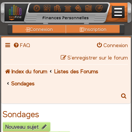
Connexion
Inscription
FAQ
Connexion
S’enregistrer sur le forum
Index du forum
Listes des Forums
Sondages
R
e
Sondages
c
Nouveau sujet
h