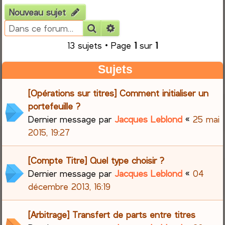
Nouveau sujet
e
Rechercher
Recherche avancée
r
13 sujets • Page
1
sur
1
c
Sujets
h
[Opérations sur titres] Comment initialiser un
e
portefeuille ?
Dernier message par
Jacques Leblond
«
25 mai
r
2015, 19:27
[Compte Titre] Quel type choisir ?
Dernier message par
Jacques Leblond
«
04
décembre 2013, 16:19
[Arbitrage] Transfert de parts entre titres