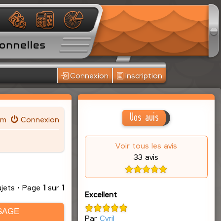
Connexion
Inscription
Vos avis
um
Connexion
Voir tous les avis
33 avis
ujets • Page
1
sur
1
Excellent
SAGE
Par
Cyril