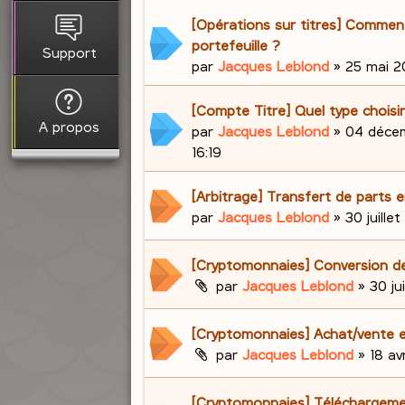
[Opérations sur titres] Comment 
portefeuille ?
Support
par
Jacques Leblond
»
25 mai 20
[Compte Titre] Quel type choisir
A propos
par
Jacques Leblond
»
04 décem
16:19
[Arbitrage] Transfert de parts e
par
Jacques Leblond
»
30 juillet
[Cryptomonnaies] Conversion d
par
Jacques Leblond
»
30 ju
[Cryptomonnaies] Achat/vente e
par
Jacques Leblond
»
18 av
[Cryptomonnaies] Téléchargem