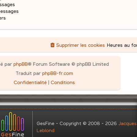
g
ssages
e
messages
ers
Supprimer les cookies
Heures au f
pé par
phpBB
® Forum Software © phpBB Limited
Traduit par
phpBB-fr.com
Confidentialité
|
Conditions
GesFine - Copyright © 2008 - 2026
Jacques
Leblond