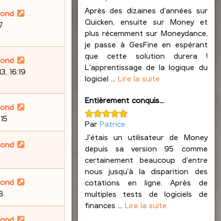
Après des dizaines d'années sur
lond
Quicken, ensuite sur Money et
7
plus récemment sur Moneydance,
je passe à GesFine en espérant
que cette solution durera !
lond
L'apprentissage de la logique du
, 16:19
logiciel ...
Lire la suite
Entièrement conquis...
lond
:15
Par
Patrice
J'étais un utilisateur de Money
lond
depuis sa version 95 comme
2
certainement beaucoup d'entre
nous jusqu'à la disparition des
lond
cotations en ligne. Après de
58
multiples tests de logiciels de
finances ...
Lire la suite
lond