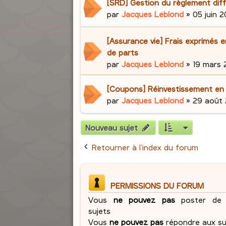
[SRD] Gestion du règlement dif
par
Jacques Leblond
»
05 juin 2
[Assurance vie] Frais exprimés 
de parts
par
Jacques Leblond
»
19 mars 2
[Coupons] Réinvestissement en
par
Jacques Leblond
»
29 août 
Nouveau sujet
Retourner à l’index du forum
PERMISSIONS DU FORUM
Vous
ne pouvez pas
poster de 
sujets
Vous
ne pouvez pas
répondre aux su