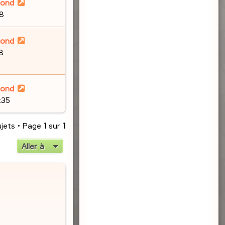
lond
48
lond
8
lond
:35
ujets • Page
1
sur
1
Aller à