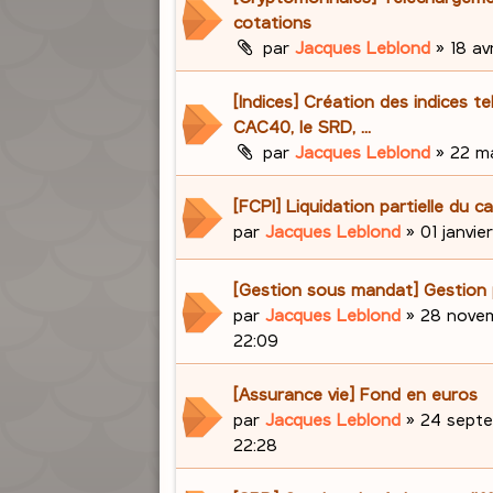
cotations
par
Jacques Leblond
»
18 avr
[Indices] Création des indices te
CAC40, le SRD, ...
par
Jacques Leblond
»
22 ma
[FCPI] Liquidation partielle du ca
par
Jacques Leblond
»
01 janvie
[Gestion sous mandat] Gestion 
par
Jacques Leblond
»
28 novem
22:09
[Assurance vie] Fond en euros
par
Jacques Leblond
»
24 septe
22:28