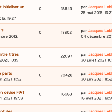
D
initialiser un
par
Jacques Leb
R
V
0
18643
e
25 mai 2015, 19:2
é
u
r
15, 19:27
n
p
e
i
D
 ?
par
Jacques Leb
R
V
0
17802
e
o
s
e
bre 2013,
04 décembre 2013
r
é
u
r
n
m
n
p
e
e
i
D
ntre titres
par
Jacques Leb
s
R
V
0
22097
s
e
o
s
e
 2021, 10:15
30 juillet 2021, 10
e
s
r
é
u
r
n
a
m
n
s
D
e parts
par
Jacques Leb
p
e
R
V
0
70428
g
e
i
s
e
in 2021, 11:52
30 juin 2021, 11:5
e
s
e
o
s
é
u
r
e
s
r
n
D
n devise FIAT
par
Jacques Leb
n
p
e
a
R
V
0
16683
m
i
s
e
ril 2021, 19:58
18 avril 2021, 19:
g
e
e
s
o
s
é
u
r
e
s
r
n
D
ent des
e
par
Jacques Leb
s
n