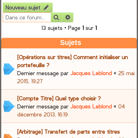
Nouveau sujet
e
Rechercher
Recherche avancée
r
13 sujets • Page
1
sur
1
c
Sujets
h
[Opérations sur titres] Comment initialiser un
e
portefeuille ?
Dernier message par
Jacques Leblond
«
25 mai
r
2015, 19:27
[Compte Titre] Quel type choisir ?
Dernier message par
Jacques Leblond
«
04
décembre 2013, 16:19
[Arbitrage] Transfert de parts entre titres