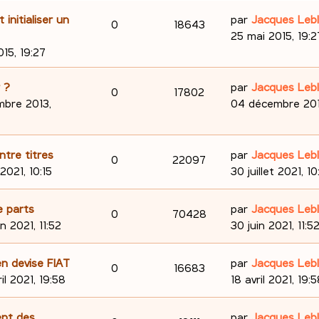
D
initialiser un
par
Jacques Leb
R
V
0
18643
e
25 mai 2015, 19:2
é
u
r
15, 19:27
n
p
e
i
D
 ?
par
Jacques Leb
R
V
0
17802
e
o
s
e
bre 2013,
04 décembre 2013
r
é
u
r
n
m
n
p
e
e
i
D
ntre titres
par
Jacques Leb
s
R
V
0
22097
s
e
o
s
e
 2021, 10:15
30 juillet 2021, 10
e
s
r
é
u
r
n
a
m
n
s
D
e parts
par
Jacques Leb
p
e
R
V
0
70428
g
e
i
s
e
in 2021, 11:52
30 juin 2021, 11:5
e
s
e
o
s
é
u
r
e
s
r
n
D
n devise FIAT
par
Jacques Leb
n
p
e
a
R
V
0
16683
m
i
s
e
ril 2021, 19:58
18 avril 2021, 19:
g
e
e
s
o
s
é
u
r
e
s
r
n
D
ent des
e
par
Jacques Leb
s
n