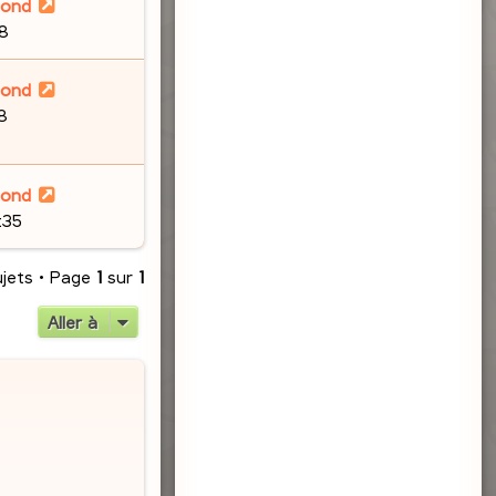
lond
48
lond
8
lond
:35
ujets • Page
1
sur
1
Aller à