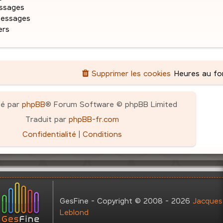
g
ssages
e
messages
ers
Supprimer les cookies
Heures au f
pé par
phpBB
® Forum Software © phpBB Limited
Traduit par
phpBB-fr.com
Confidentialité
|
Conditions
GesFine - Copyright © 2008 - 2026
Jacques
Leblond