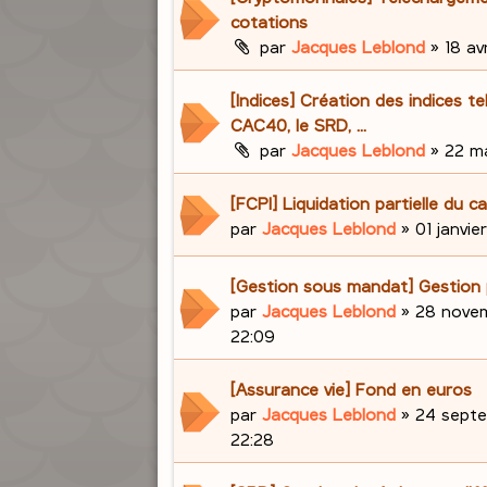
cotations
par
Jacques Leblond
»
18 avr
[Indices] Création des indices te
CAC40, le SRD, ...
par
Jacques Leblond
»
22 ma
[FCPI] Liquidation partielle du ca
par
Jacques Leblond
»
01 janvie
[Gestion sous mandat] Gestion 
par
Jacques Leblond
»
28 novem
22:09
[Assurance vie] Fond en euros
par
Jacques Leblond
»
24 septe
22:28