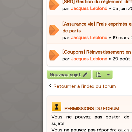
[SRD] Gestion du règlement dif
par
Jacques Leblond
»
05 juin 2
[Assurance vie] Frais exprimés 
de parts
par
Jacques Leblond
»
19 mars 2
[Coupons] Réinvestissement en
par
Jacques Leblond
»
29 août 
Nouveau sujet
Retourner à l’index du forum
PERMISSIONS DU FORUM
Vous
ne pouvez pas
poster de 
sujets
Vous
ne pouvez pas
répondre aux su