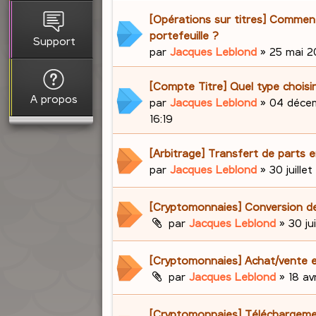
[Opérations sur titres] Comment 
portefeuille ?
Support
par
Jacques Leblond
»
25 mai 20
[Compte Titre] Quel type choisir
A propos
par
Jacques Leblond
»
04 décem
16:19
[Arbitrage] Transfert de parts e
par
Jacques Leblond
»
30 juillet
[Cryptomonnaies] Conversion d
par
Jacques Leblond
»
30 ju
[Cryptomonnaies] Achat/vente e
par
Jacques Leblond
»
18 av
[Cryptomonnaies] Téléchargem