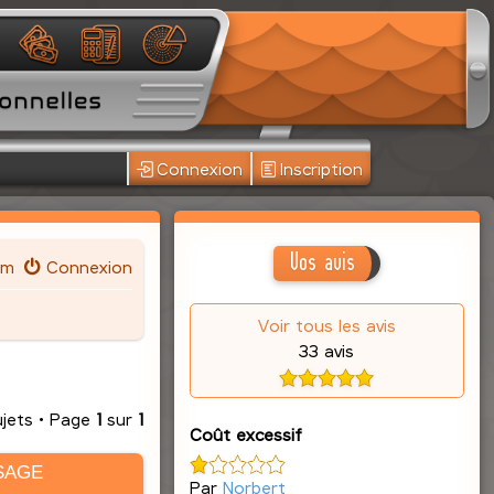
Connexion
Inscription
Vos avis
um
Connexion
Voir tous les avis
33 avis
ujets • Page
1
sur
1
Coût excessif
SAGE
Par
Norbert