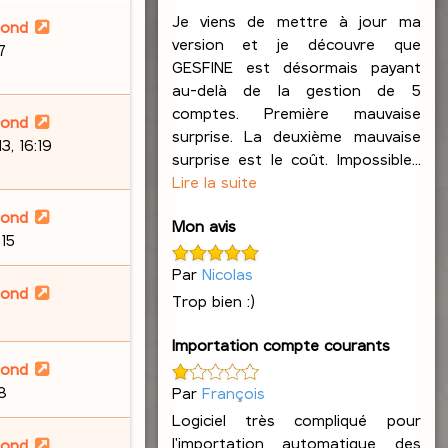
Je viens de mettre à jour ma
lond
version et je découvre que
7
GESFINE est désormais payant
au-delà de la gestion de 5
comptes. Première mauvaise
lond
surprise. La deuxième mauvaise
, 16:19
surprise est le coût. Impossible...
Lire la suite
lond
Mon avis
:15
Par
Nicolas
lond
Trop bien :)
2
Importation compte courants
lond
58
Par
François
Logiciel très compliqué pour
l'importation automatique des
lond