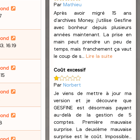
Par
Mathieu
lond
Après avoir migré 15 ans
7
d'archives Money, j'utilise Gesfine
avec bonheur depuis plusieurs
années maintenant. La prise en
lond
main peut prendre un peu de
, 16:19
temps, mais franchement ça vaut
le coup de s...
Lire la suite
lond
Coût excessif
:15
Par
Norbert
lond
Je viens de mettre à jour ma
2
version et je découvre que
GESFINE est désormais payant
au-delà de la gestion de 5
lond
comptes. Première mauvaise
58
surprise. La deuxième mauvaise
surprise est le coût. Impossible...
lond