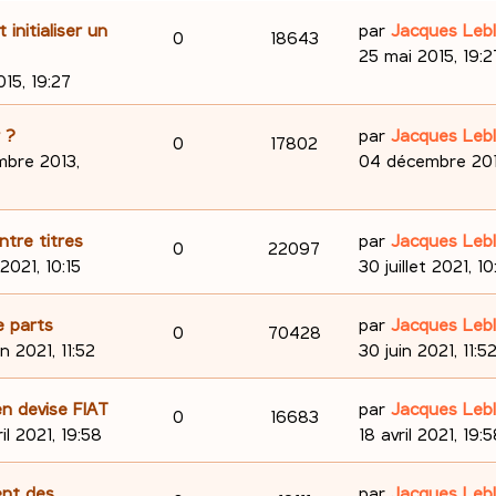
D
initialiser un
par
Jacques Leb
R
V
0
18643
e
25 mai 2015, 19:2
é
u
r
15, 19:27
n
p
e
i
D
 ?
par
Jacques Leb
R
V
0
17802
e
o
s
e
bre 2013,
04 décembre 2013
r
é
u
r
n
m
n
p
e
e
i
D
ntre titres
par
Jacques Leb
s
R
V
0
22097
s
e
o
s
e
 2021, 10:15
30 juillet 2021, 10
e
s
r
é
u
r
n
a
m
n
s
D
e parts
par
Jacques Leb
p
e
R
V
0
70428
g
e
i
s
e
in 2021, 11:52
30 juin 2021, 11:5
e
s
e
o
s
é
u
r
e
s
r
n
D
n devise FIAT
par
Jacques Leb
n
p
e
a
R
V
0
16683
m
i
s
e
ril 2021, 19:58
18 avril 2021, 19:
g
e
e
s
o
s
é
u
r
e
s
r
n
D
ent des
e
par
Jacques Leb
s
n