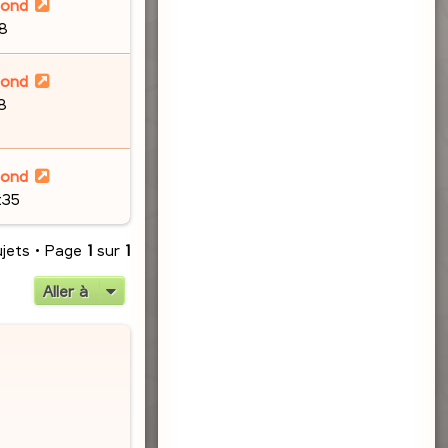
lond
48
lond
8
lond
:35
ujets • Page
1
sur
1
Aller à