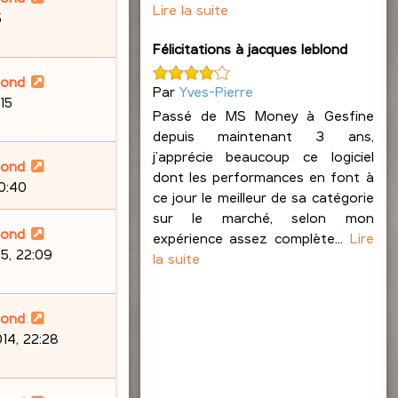
Lire la suite
5
Félicitations à jacques leblond
lond
Par
Yves-Pierre
15
Passé de MS Money à Gesfine
depuis maintenant 3 ans,
j’apprécie beaucoup ce logiciel
lond
dont les performances en font à
20:40
ce jour le meilleur de sa catégorie
sur le marché, selon mon
lond
expérience assez complète...
Lire
5, 22:09
la suite
lond
14, 22:28