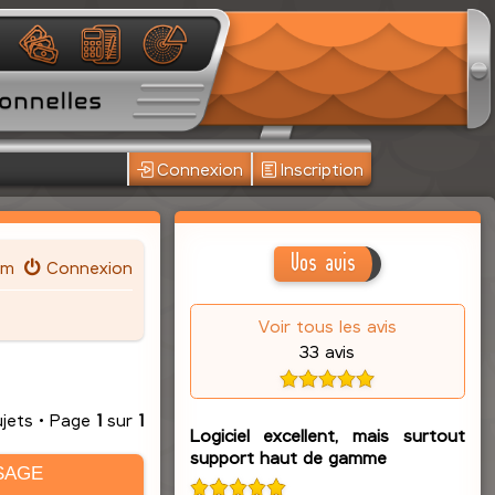
Connexion
Inscription
Vos avis
um
Connexion
Voir tous les avis
33 avis
ujets • Page
1
sur
1
Logiciel excellent, mais surtout
support haut de gamme
SAGE