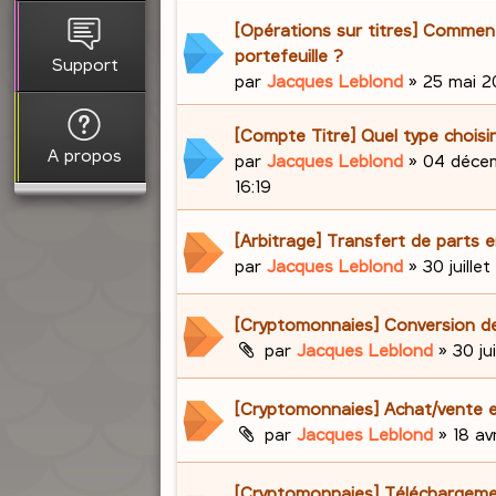
[Opérations sur titres] Comment 
portefeuille ?
Support
par
Jacques Leblond
»
25 mai 20
[Compte Titre] Quel type choisir
A propos
par
Jacques Leblond
»
04 décem
16:19
[Arbitrage] Transfert de parts e
par
Jacques Leblond
»
30 juillet
[Cryptomonnaies] Conversion d
par
Jacques Leblond
»
30 ju
[Cryptomonnaies] Achat/vente e
par
Jacques Leblond
»
18 av
[Cryptomonnaies] Téléchargem