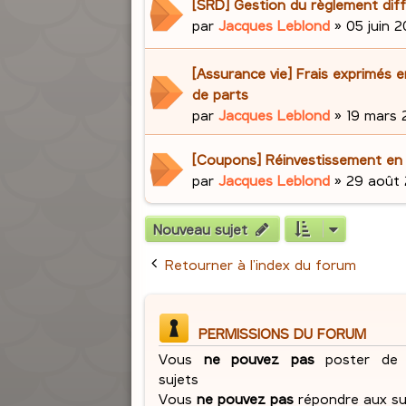
[SRD] Gestion du règlement dif
par
Jacques Leblond
»
05 juin 2
[Assurance vie] Frais exprimés 
de parts
par
Jacques Leblond
»
19 mars 2
[Coupons] Réinvestissement en
par
Jacques Leblond
»
29 août 
Nouveau sujet
Retourner à l’index du forum
PERMISSIONS DU FORUM
Vous
ne pouvez pas
poster de 
sujets
Vous
ne pouvez pas
répondre aux su