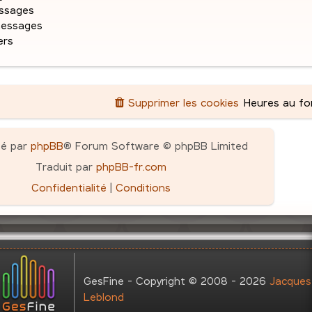
g
ssages
e
messages
ers
Supprimer les cookies
Heures au f
pé par
phpBB
® Forum Software © phpBB Limited
Traduit par
phpBB-fr.com
Confidentialité
|
Conditions
GesFine - Copyright © 2008 - 2026
Jacques
Leblond