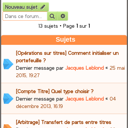
Nouveau sujet
e
Rechercher
Recherche avancée
r
13 sujets • Page
1
sur
1
c
Sujets
h
[Opérations sur titres] Comment initialiser un
e
portefeuille ?
Dernier message par
Jacques Leblond
«
25 mai
r
2015, 19:27
[Compte Titre] Quel type choisir ?
Dernier message par
Jacques Leblond
«
04
décembre 2013, 16:19
[Arbitrage] Transfert de parts entre titres