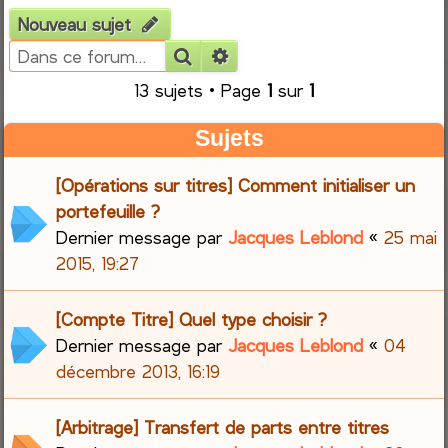
Nouveau sujet
e
Rechercher
Recherche avancée
r
13 sujets • Page
1
sur
1
c
Sujets
h
[Opérations sur titres] Comment initialiser un
e
portefeuille ?
Dernier message par
Jacques Leblond
«
25 mai
r
2015, 19:27
[Compte Titre] Quel type choisir ?
Dernier message par
Jacques Leblond
«
04
décembre 2013, 16:19
[Arbitrage] Transfert de parts entre titres