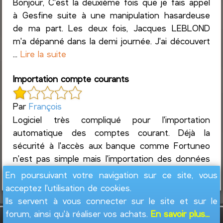
Bonjour, C'est la deuxième fois que je fais appel
à Gesfine suite à une manipulation hasardeuse
de ma part. Les deux fois, Jacques LEBLOND
m'a dépanné dans la demi journée. J'ai découvert
...
Lire la suite
Importation compte courants
Par
François
Logiciel très compliqué pour l'importation
automatique des comptes courant. Déjà la
sécurité à l'accès aux banque comme Fortuneo
n'est pas simple mais l'importation des données
automatisé...
Lire la suite
En poursuivant votre navigation sur ce site, vous
acceptez l'utilisation de cookies.
Ils servent à vous connecter sur le site et sur le
forum, ainsi qu'à réaliser vos achats.
En savoir plus...
GesFine - Copyright © 2008 - 2026
Jacques