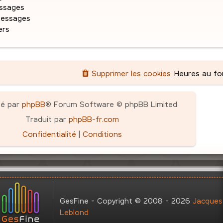
g
ssages
e
messages
ers
Supprimer les cookies
Heures au f
pé par
phpBB
® Forum Software © phpBB Limited
Traduit par
phpBB-fr.com
Confidentialité
|
Conditions
GesFine - Copyright © 2008 - 2026
Jacques
Leblond