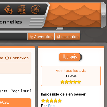
Connexion
Inscription
Vos avis
um
Connexion
Voir tous les avis
33 avis
ujets • Page
1
sur
1
Impossible de s'en passer
SAGE
Par
Eric