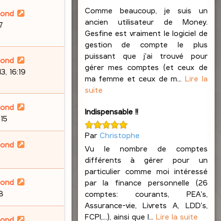
Comme beaucoup, je suis un
lond
ancien utilisateur de Money.
7
Gesfine est vraiment le logiciel de
gestion de compte le plus
puissant que j'ai trouvé pour
lond
gérer mes comptes (et ceux de
, 16:19
ma femme et ceux de m...
Lire la
suite
lond
Indispensable !!
:15
Par
Christophe
lond
Vu le nombre de comptes
2
différents à gérer pour un
particulier comme moi intéressé
lond
par la finance personnelle (26
58
comptes: courants, PEA's,
Assurance-vie, Livrets A, LDD's,
FCPI,...), ainsi que l...
Lire la suite
lond