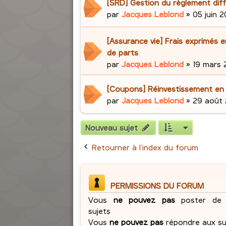
[SRD] Gestion du règlement dif
par
Jacques Leblond
»
05 juin 2
[Assurance vie] Frais exprimés 
de parts
par
Jacques Leblond
»
19 mars 2
[Coupons] Réinvestissement en
par
Jacques Leblond
»
29 août 
Nouveau sujet
Retourner à l’index du forum
PERMISSIONS DU FORUM
Vous
ne pouvez pas
poster de 
sujets
Vous
ne pouvez pas
répondre aux su