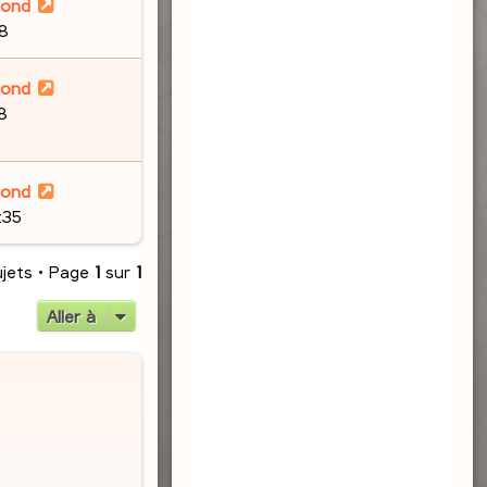
lond
48
lond
8
lond
:35
ujets • Page
1
sur
1
Aller à