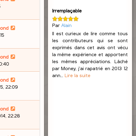
5
Irremplaçable
Par
Alain
lond
Il est curieux de lire comme tous
15
les contributeurs qui se sont
exprimés dans cet avis ont vécu
la même expérience et apportent
lond
les mêmes appréciations. Lâché
20:40
par Money, j'ai rapatrié en 2013 12
ann...
Lire la suite
lond
5, 22:09
lond
14, 22:28