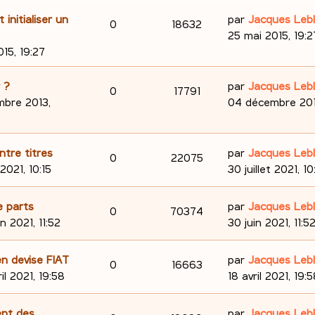
D
initialiser un
par
Jacques Leb
R
V
0
18632
e
25 mai 2015, 19:2
é
u
r
15, 19:27
n
p
e
i
D
 ?
par
Jacques Leb
R
V
0
17791
e
o
s
e
bre 2013,
04 décembre 2013
r
é
u
r
n
m
n
p
e
e
i
D
ntre titres
par
Jacques Leb
s
R
V
0
22075
s
e
o
s
e
 2021, 10:15
30 juillet 2021, 10
e
s
r
é
u
r
n
a
m
n
s
D
e parts
par
Jacques Leb
p
e
R
V
0
70374
g
e
i
s
e
in 2021, 11:52
30 juin 2021, 11:5
e
s
e
o
s
é
u
r
e
s
r
n
D
n devise FIAT
par
Jacques Leb
n
p
e
a
R
V
0
16663
m
i
s
e
ril 2021, 19:58
18 avril 2021, 19:
g
e
e
s
o
s
é
u
r
e
s
r
n
D
ent des
e
par
Jacques Leb
s
n