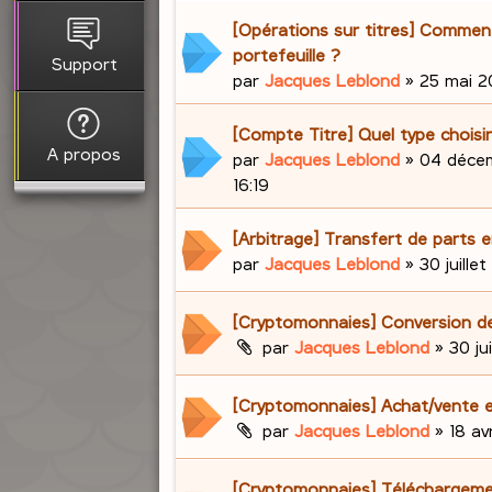
[Opérations sur titres] Comment 
portefeuille ?
Support
par
Jacques Leblond
»
25 mai 20
[Compte Titre] Quel type choisir
A propos
par
Jacques Leblond
»
04 décem
16:19
[Arbitrage] Transfert de parts e
par
Jacques Leblond
»
30 juillet
[Cryptomonnaies] Conversion d
par
Jacques Leblond
»
30 ju
[Cryptomonnaies] Achat/vente e
par
Jacques Leblond
»
18 av
[Cryptomonnaies] Téléchargem