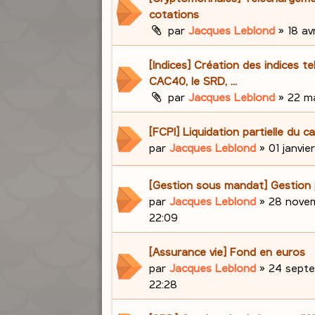
cotations
par
Jacques Leblond
»
18 avr
[Indices] Création des indices te
CAC40, le SRD, ...
par
Jacques Leblond
»
22 ma
[FCPI] Liquidation partielle du ca
par
Jacques Leblond
»
01 janvie
[Gestion sous mandat] Gestion 
par
Jacques Leblond
»
28 novem
22:09
[Assurance vie] Fond en euros
par
Jacques Leblond
»
24 septe
22:28