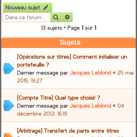
Nouveau sujet
e
Rechercher
Recherche avancée
r
13 sujets • Page
1
sur
1
c
Sujets
h
[Opérations sur titres] Comment initialiser un
e
portefeuille ?
Dernier message par
Jacques Leblond
«
25 mai
r
2015, 19:27
[Compte Titre] Quel type choisir ?
Dernier message par
Jacques Leblond
«
04
décembre 2013, 16:19
[Arbitrage] Transfert de parts entre titres