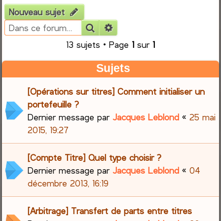
Nouveau sujet
e
Rechercher
Recherche avancée
r
13 sujets • Page
1
sur
1
c
Sujets
h
[Opérations sur titres] Comment initialiser un
e
portefeuille ?
Dernier message par
Jacques Leblond
«
25 mai
r
2015, 19:27
[Compte Titre] Quel type choisir ?
Dernier message par
Jacques Leblond
«
04
décembre 2013, 16:19
[Arbitrage] Transfert de parts entre titres