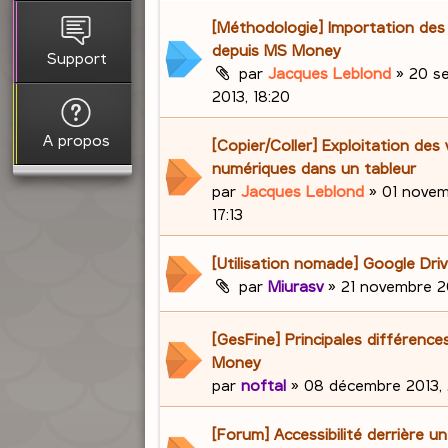
[Méthodologie] Importation de
depuis MS Money
Support
par
Jacques Leblond
»
20 s
2013, 18:20
A propos
[Copier/Coller] Exploitation des 
numériques dans un tableur
par
Jacques Leblond
»
01 novem
17:13
[Utilisation nomade] Google Dri
par
Miurasv
»
21 novembre 20
[GesFine] Principales différenc
Money
par
noftal
»
08 décembre 2013, 
[Forum] Accessibilité derrière u