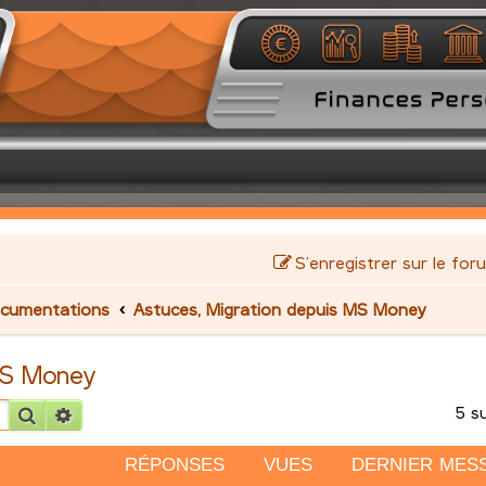
S’enregistrer sur le for
cumentations
Astuces, Migration depuis MS Money
MS Money
5 s
Rechercher
Recherche avancée
RÉPONSES
VUES
DERNIER MES