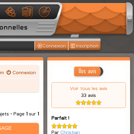
Connexion
Inscription
Vos avis
um
Connexion
Voir tous les avis
33 avis
ujets • Page
1
sur
1
Parfait !
SAGE
Par
Christian