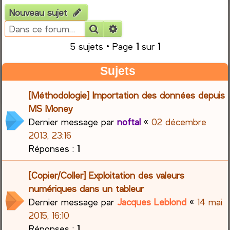
Nouveau sujet
e
Rechercher
Recherche avancée
r
5 sujets • Page
1
sur
1
c
Sujets
h
[Méthodologie] Importation des données depuis
e
MS Money
Dernier message par
noftal
«
02 décembre
r
2013, 23:16
Réponses :
1
[Copier/Coller] Exploitation des valeurs
numériques dans un tableur
Dernier message par
Jacques Leblond
«
14 mai
2015, 16:10
Réponses :
1