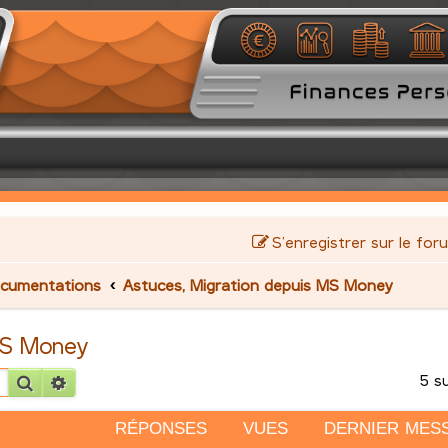
S’enregistrer sur le for
cumentations
Astuces, Migration depuis MS Money
MS Money
5 s
Rechercher
Recherche avancée
RÉPONSES
VUES
DERNIER MES