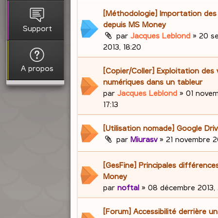
[Méthodologie] Importation de
depuis MS Money
Support
par
Jacques Leblond
»
20 s
2013, 18:20
A propos
[Copier/Coller] Exploitation des 
numériques dans un tableur
par
Jacques Leblond
»
01 novem
17:13
[Utilisation nomade] Google Dri
par
Miurasv
»
21 novembre 20
[GesFine] Principales différenc
Money
par
noftal
»
08 décembre 2013, 
[Forum] Accessibilité derrière u