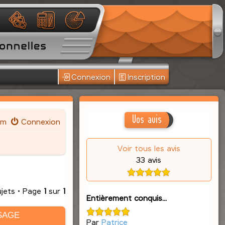
Connexion
Inscription
Vos avis
um
Connexion
Voir tous les avis
33 avis
ujets • Page
1
sur
1
Entièrement conquis...
SAGE
Par
Patrice