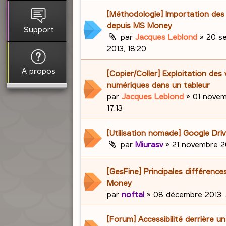
[Méthodologie] Importation de
depuis MS Money
Support
par
Jacques Leblond
»
20 s
2013, 18:20
A propos
[Copier/Coller] Exploitation des 
numériques dans un tableur
par
Jacques Leblond
»
01 novem
17:13
[Utilisation nomade] Google Dri
par
Miurasv
»
21 novembre 20
[GesFine] Principales différenc
Money
par
noftal
»
08 décembre 2013, 
[Forum] Accessibilité derrière u