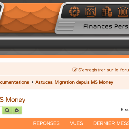
S’enregistrer sur le for
cumentations
Astuces, Migration depuis MS Money
MS Money
5 s
Rechercher
Recherche avancée
RÉPONSES
VUES
DERNIER MES