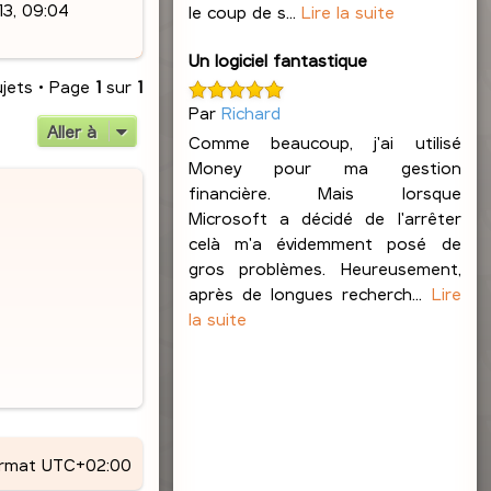
13, 09:04
le coup de s...
Lire la suite
Un logiciel fantastique
ujets • Page
1
sur
1
Par
Richard
Aller à
Comme beaucoup, j'ai utilisé
Money pour ma gestion
financière. Mais lorsque
Microsoft a décidé de l'arrêter
celà m'a évidemment posé de
gros problèmes. Heureusement,
après de longues recherch...
Lire
la suite
ormat
UTC+02:00