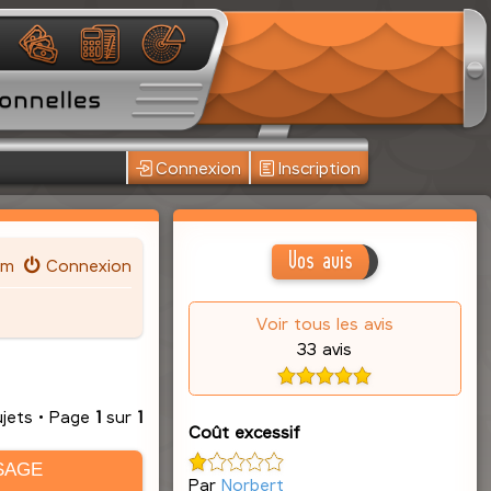
Connexion
Inscription
Vos avis
um
Connexion
Voir tous les avis
33 avis
ujets • Page
1
sur
1
Coût excessif
SAGE
Par
Norbert