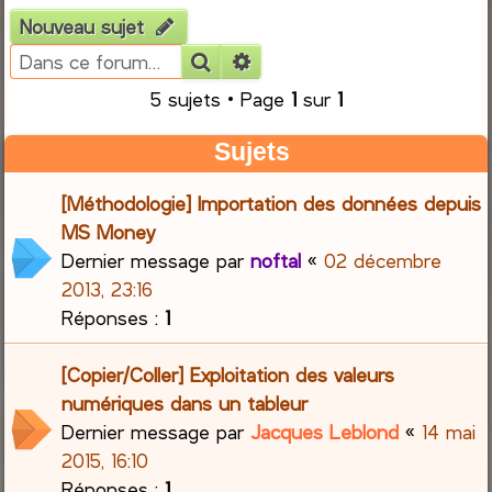
Nouveau sujet
e
Rechercher
Recherche avancée
r
5 sujets • Page
1
sur
1
c
Sujets
h
[Méthodologie] Importation des données depuis
e
MS Money
Dernier message par
noftal
«
02 décembre
r
2013, 23:16
Réponses :
1
[Copier/Coller] Exploitation des valeurs
numériques dans un tableur
Dernier message par
Jacques Leblond
«
14 mai
2015, 16:10
Réponses :
1