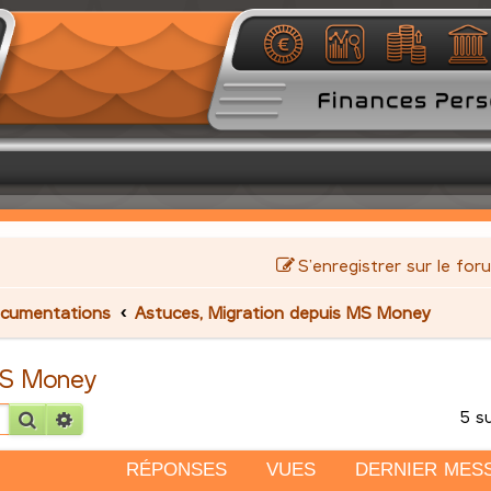
S’enregistrer sur le for
cumentations
Astuces, Migration depuis MS Money
MS Money
5 s
Rechercher
Recherche avancée
RÉPONSES
VUES
DERNIER MES