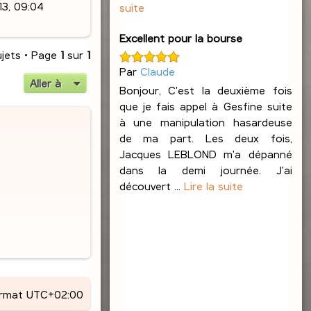
13, 09:04
suite
Excellent pour la bourse
ujets • Page
1
sur
1
Par
Claude
Aller à
Bonjour, C'est la deuxième fois
que je fais appel à Gesfine suite
à une manipulation hasardeuse
de ma part. Les deux fois,
Jacques LEBLOND m'a dépanné
dans la demi journée. J'ai
découvert ...
Lire la suite
ormat
UTC+02:00