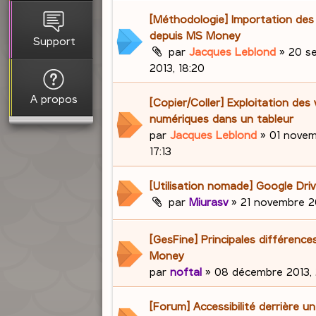
[Méthodologie] Importation de
depuis MS Money
Support
par
Jacques Leblond
»
20 s
2013, 18:20
A propos
[Copier/Coller] Exploitation des 
numériques dans un tableur
par
Jacques Leblond
»
01 novem
17:13
[Utilisation nomade] Google Dri
par
Miurasv
»
21 novembre 20
[GesFine] Principales différenc
Money
par
noftal
»
08 décembre 2013, 
[Forum] Accessibilité derrière u