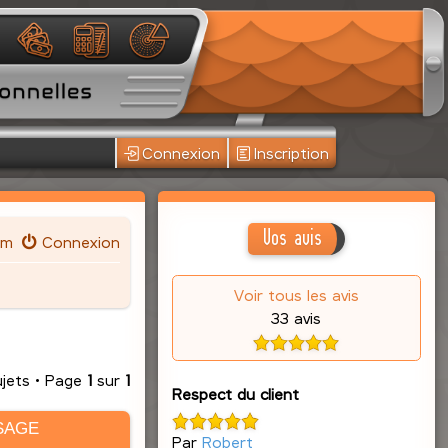
Connexion
Inscription
Vos avis
um
Connexion
Voir tous les avis
33 avis
ujets • Page
1
sur
1
Respect du client
SAGE
Par
Robert