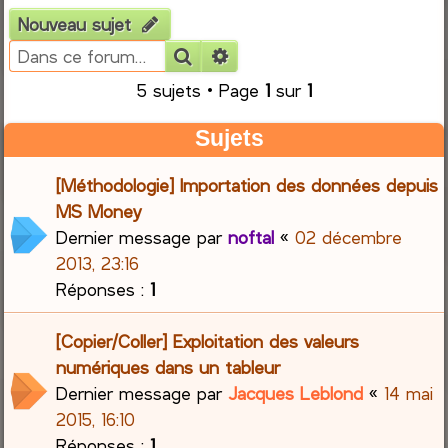
Nouveau sujet
e
Rechercher
Recherche avancée
r
5 sujets • Page
1
sur
1
c
Sujets
h
[Méthodologie] Importation des données depuis
e
MS Money
Dernier message par
noftal
«
02 décembre
r
2013, 23:16
Réponses :
1
[Copier/Coller] Exploitation des valeurs
numériques dans un tableur
Dernier message par
Jacques Leblond
«
14 mai
2015, 16:10
Réponses :
1