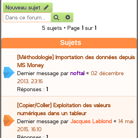
Nouveau sujet
e
Rechercher
Recherche avancée
r
5 sujets • Page
1
sur
1
c
Sujets
h
[Méthodologie] Importation des données depuis
e
MS Money
Dernier message par
noftal
«
02 décembre
r
2013, 23:16
Réponses :
1
[Copier/Coller] Exploitation des valeurs
numériques dans un tableur
Dernier message par
Jacques Leblond
«
14 mai
2015, 16:10
Réponses :
1