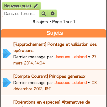
Nouveau sujet
e
Rechercher
Recherche avancée
r
6 sujets • Page
1
sur
1
c
Sujets
h
[Rapprochement] Pointage et validation des
e
opérations
Dernier message par
Jacques Leblond
«
27
r
mars 2014, 14:04
[Compte Courant] Principes généraux
Dernier message par
Jacques Leblond
«
08
décembre 2013, 16:11
[Opérations en espèces] Alternatives de