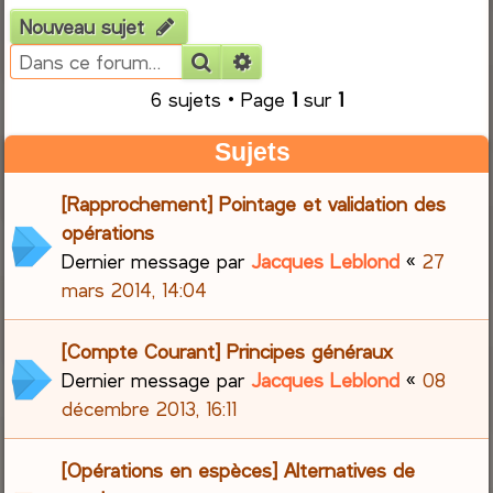
Nouveau sujet
e
Rechercher
Recherche avancée
r
6 sujets • Page
1
sur
1
c
Sujets
h
[Rapprochement] Pointage et validation des
e
opérations
Dernier message par
Jacques Leblond
«
27
r
mars 2014, 14:04
[Compte Courant] Principes généraux
Dernier message par
Jacques Leblond
«
08
décembre 2013, 16:11
[Opérations en espèces] Alternatives de