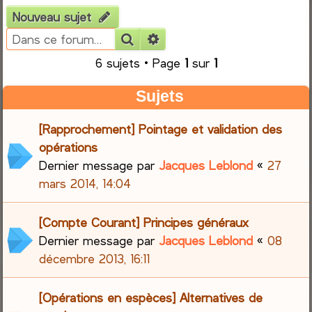
Nouveau sujet
e
Rechercher
Recherche avancée
r
6 sujets • Page
1
sur
1
c
Sujets
h
[Rapprochement] Pointage et validation des
e
opérations
Dernier message par
Jacques Leblond
«
27
r
mars 2014, 14:04
[Compte Courant] Principes généraux
Dernier message par
Jacques Leblond
«
08
décembre 2013, 16:11
[Opérations en espèces] Alternatives de