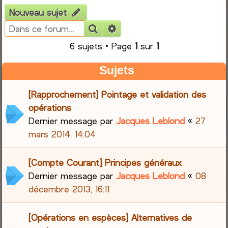
Nouveau sujet
e
Rechercher
Recherche avancée
r
6 sujets • Page
1
sur
1
c
Sujets
h
[Rapprochement] Pointage et validation des
e
opérations
Dernier message par
Jacques Leblond
«
27
r
mars 2014, 14:04
[Compte Courant] Principes généraux
Dernier message par
Jacques Leblond
«
08
décembre 2013, 16:11
[Opérations en espèces] Alternatives de