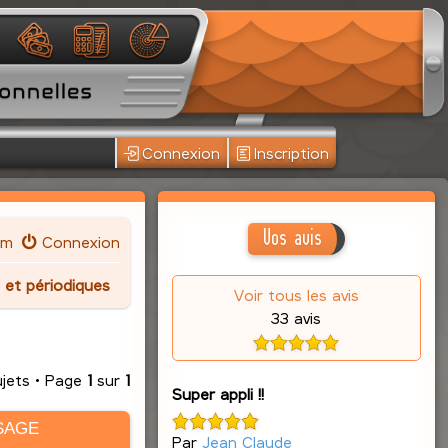
Connexion
Inscription
Vos avis
um
Connexion
 et périodiques
Voir tous les avis
33 avis
ujets • Page
1
sur
1
Super appli !!
SAGE
Par
Jean Claude