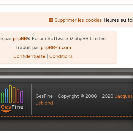
Supprimer les cookies
Heures au f
pé par
phpBB
® Forum Software © phpBB Limited
Traduit par
phpBB-fr.com
Confidentialité
|
Conditions
GesFine - Copyright © 2008 - 2026
Jacques
Leblond