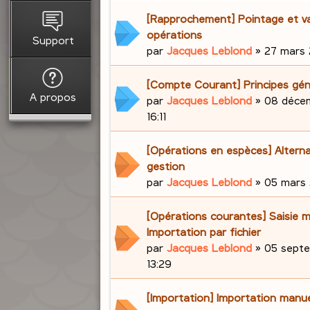
[Rapprochement] Pointage et va
opérations
Support
par
Jacques Leblond
»
27 mars 
[Compte Courant] Principes gé
A propos
par
Jacques Leblond
»
08 décem
16:11
[Opérations en espèces] Alterna
gestion
par
Jacques Leblond
»
05 mars 
[Opérations courantes] Saisie 
Importation par fichier
par
Jacques Leblond
»
05 septe
13:29
[Importation] Importation manue