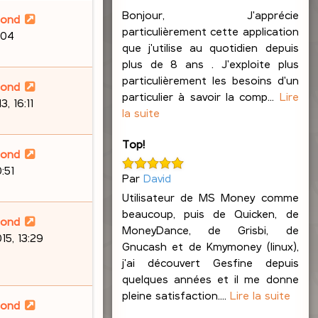
Bonjour, J'apprécie
lond
particulièrement cette application
:04
que j'utilise au quotidien depuis
plus de 8 ans . J'exploite plus
particulièrement les besoins d'un
lond
particulier à savoir la comp...
Lire
, 16:11
la suite
Top!
lond
:51
Par
David
Utilisateur de MS Money comme
beaucoup, puis de Quicken, de
lond
MoneyDance, de Grisbi, de
5, 13:29
Gnucash et de Kmymoney (linux),
j'ai découvert Gesfine depuis
quelques années et il me donne
pleine satisfaction....
Lire la suite
lond