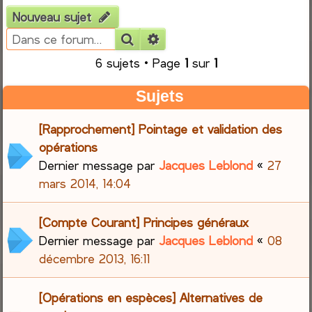
Nouveau sujet
e
Rechercher
Recherche avancée
r
6 sujets • Page
1
sur
1
c
Sujets
h
[Rapprochement] Pointage et validation des
e
opérations
Dernier message par
Jacques Leblond
«
27
r
mars 2014, 14:04
[Compte Courant] Principes généraux
Dernier message par
Jacques Leblond
«
08
décembre 2013, 16:11
[Opérations en espèces] Alternatives de