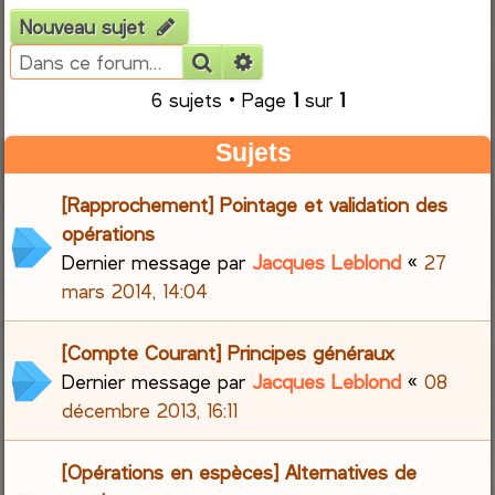
Nouveau sujet
e
Rechercher
Recherche avancée
r
6 sujets • Page
1
sur
1
c
Sujets
h
[Rapprochement] Pointage et validation des
e
opérations
Dernier message par
Jacques Leblond
«
27
r
mars 2014, 14:04
[Compte Courant] Principes généraux
Dernier message par
Jacques Leblond
«
08
décembre 2013, 16:11
[Opérations en espèces] Alternatives de