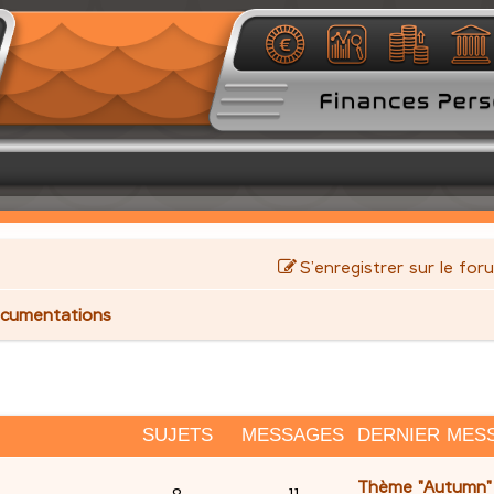
S’enregistrer sur le for
cumentations
SUJETS
MESSAGES
DERNIER MES
D
Thème "Autumn" v
S
M
8
11