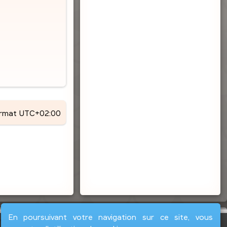
a
g
e
ormat
UTC+02:00
En poursuivant votre navigation sur ce site, vous