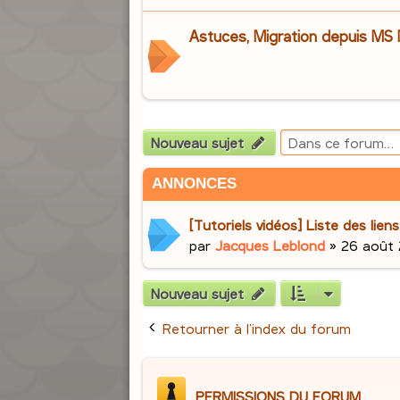
Astuces, Migration depuis MS
Nouveau sujet
ANNONCES
[Tutoriels vidéos] Liste des lie
par
Jacques Leblond
»
26 août 
Nouveau sujet
Retourner à l’index du forum
PERMISSIONS DU FORUM