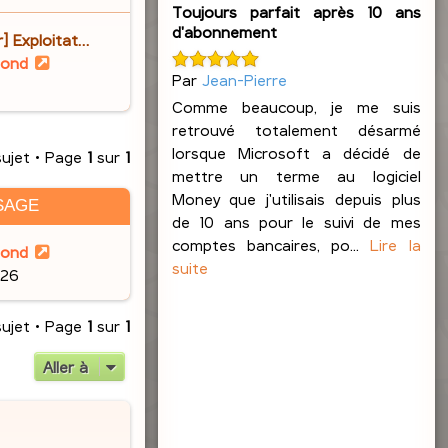
d
e
i
s
Toujours parfait après 10 ans
e
e
d'abonnement
r
s
r] Exploitat…
r
r
l
a
V
lond
m
n
e
Par
Jean-Pierre
g
o
e
i
d
e
Comme beaucoup, je me suis
i
s
e
e
retrouvé totalement désarmé
r
s
r
r
lorsque Microsoft a décidé de
l
a
sujet • Page
1
sur
1
m
n
mettre un terme au logiciel
e
g
e
i
Money que j'utilisais depuis plus
d
e
SAGE
s
e
de 10 ans pour le suivi de mes
e
s
r
comptes bancaires, po...
Lire la
r
lond
a
m
suite
n
:26
g
e
i
e
s
e
sujet • Page
1
sur
1
s
r
a
m
Aller à
g
e
e
s
s