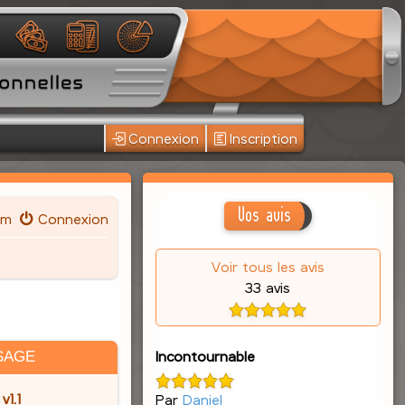
Connexion
Inscription
Vos avis
um
Connexion
Voir tous les avis
33 avis
Incontournable
SAGE
1.1
Par
Daniel