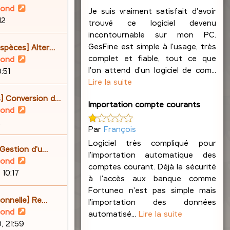
V
lond
Je suis vraiment satisfait d'avoir
o
12
trouvé ce logiciel devenu
i
incontournable sur mon PC.
r
GesFine est simple à l'usage, très
spèces] Alter…
l
complet et fiable, tout ce que
V
lond
e
l'on attend d'un logiciel de com...
o
:51
d
Lire la suite
i
e
r
] Conversion d…
r
Importation compte courants
l
V
lond
n
e
o
2
i
Par
François
d
i
e
e
Logiciel très compliqué pour
r
 Gestion d'u…
r
r
l'importation automatique des
l
V
lond
m
n
comptes courant. Déjà la sécurité
e
o
 10:17
e
i
à l'accès aux banque comme
d
i
s
e
Fortuneo n'est pas simple mais
e
r
s
ionnelle] Re…
r
l'importation des données
r
l
a
V
lond
m
automatisé...
Lire la suite
n
e
g
o
, 21:59
e
i