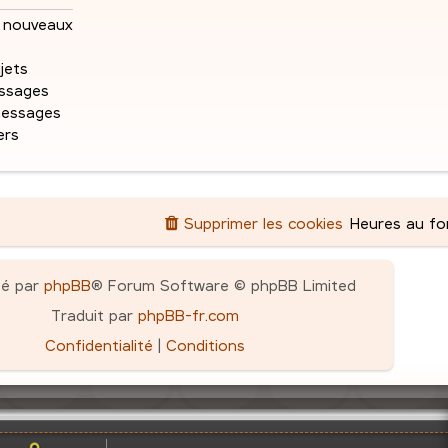
s
nouveaux
e
s
a
jets
s
g
ssages
e
messages
ers
Supprimer les cookies
Heures au f
pé par
phpBB
® Forum Software © phpBB Limited
Traduit par
phpBB-fr.com
Confidentialité
|
Conditions