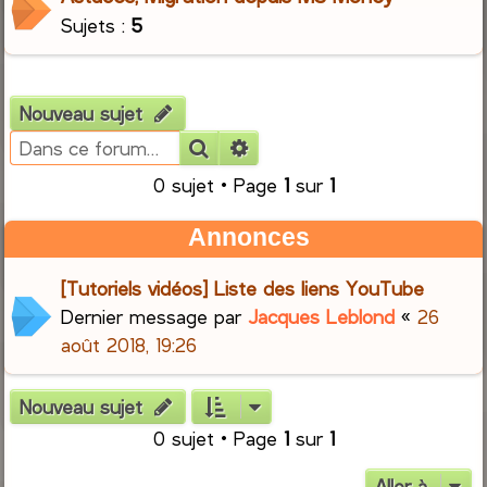
Sujets :
5
Nouveau sujet
Rechercher
Recherche avancée
0 sujet • Page
1
sur
1
Annonces
[Tutoriels vidéos] Liste des liens YouTube
Dernier message par
Jacques Leblond
«
26
août 2018, 19:26
Nouveau sujet
0 sujet • Page
1
sur
1
Aller à