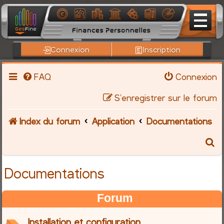
Connexion
Inscription
FAQ
Connexion
S’enregistrer sur le forum
Index du forum
Application
Documentations
R
e
Documentations
c
Forum
h
Installation et configuration
e