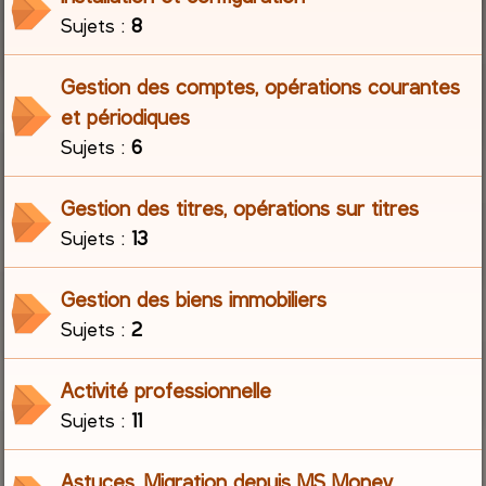
Sujets :
8
r
Gestion des comptes, opérations courantes
c
et périodiques
h
Sujets :
6
e
Gestion des titres, opérations sur titres
r
Sujets :
13
Gestion des biens immobiliers
Sujets :
2
Activité professionnelle
Sujets :
11
Astuces, Migration depuis MS Money