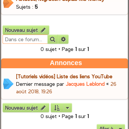
Sujets :
5
Nouveau sujet
Rechercher
Recherche avancée
0 sujet • Page
1
sur
1
Annonces
[Tutoriels vidéos] Liste des liens YouTube
Dernier message par
Jacques Leblond
«
26
août 2018, 19:26
Nouveau sujet
0 sujet • Page
1
sur
1
Aller à