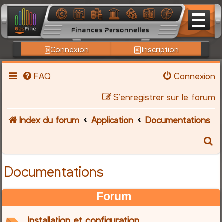
Connexion
Inscription
FAQ
Connexion
S’enregistrer sur le forum
Index du forum
Application
Documentations
R
e
Documentations
c
Forum
h
Installation et configuration
e