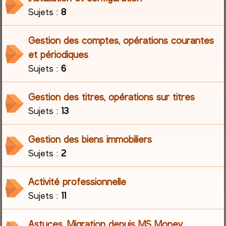
Sujets :
8
r
Gestion des comptes, opérations courantes
c
et périodiques
h
Sujets :
6
e
Gestion des titres, opérations sur titres
r
Sujets :
13
Gestion des biens immobiliers
Sujets :
2
Activité professionnelle
Sujets :
11
Astuces, Migration depuis MS Money