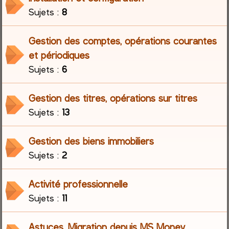
Sujets :
8
r
Gestion des comptes, opérations courantes
c
et périodiques
h
Sujets :
6
e
Gestion des titres, opérations sur titres
r
Sujets :
13
Gestion des biens immobiliers
Sujets :
2
Activité professionnelle
Sujets :
11
Astuces, Migration depuis MS Money