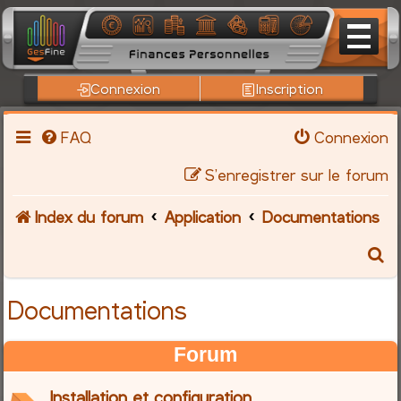
Connexion
Inscription
FAQ
Connexion
S’enregistrer sur le forum
Index du forum
Application
Documentations
R
e
Documentations
c
Forum
h
Installation et configuration
e