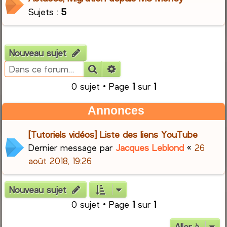
Sujets :
5
Nouveau sujet
Rechercher
Recherche avancée
0 sujet • Page
1
sur
1
Annonces
[Tutoriels vidéos] Liste des liens YouTube
Dernier message par
Jacques Leblond
«
26
août 2018, 19:26
Nouveau sujet
0 sujet • Page
1
sur
1
Aller à