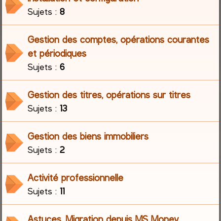
Sujets :
8
r
Gestion des comptes, opérations courantes
c
et périodiques
h
Sujets :
6
e
Gestion des titres, opérations sur titres
r
Sujets :
13
Gestion des biens immobiliers
Sujets :
2
Activité professionnelle
Sujets :
11
Astuces, Migration depuis MS Money