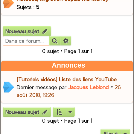
Sujets :
5
Nouveau sujet
Rechercher
Recherche avancée
0 sujet • Page
1
sur
1
Annonces
[Tutoriels vidéos] Liste des liens YouTube
Dernier message par
Jacques Leblond
«
26
août 2018, 19:26
Nouveau sujet
0 sujet • Page
1
sur
1
Aller à