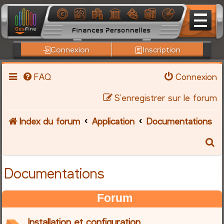
Connexion
Inscription
FAQ
Connexion
S’enregistrer sur le forum
Index du forum
Application
Documentations
R
e
Documentations
c
Forum
h
Installation et configuration
e