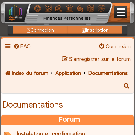
Connexion
Inscription
FAQ
Connexion
S’enregistrer sur le forum
Index du forum
Application
Documentations
R
e
Documentations
c
Forum
h
Installation et configuration
e