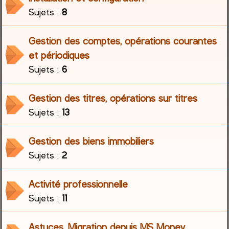
Sujets :
8
r
Gestion des comptes, opérations courantes
c
et périodiques
h
Sujets :
6
e
Gestion des titres, opérations sur titres
r
Sujets :
13
Gestion des biens immobiliers
Sujets :
2
Activité professionnelle
Sujets :
11
Astuces, Migration depuis MS Money