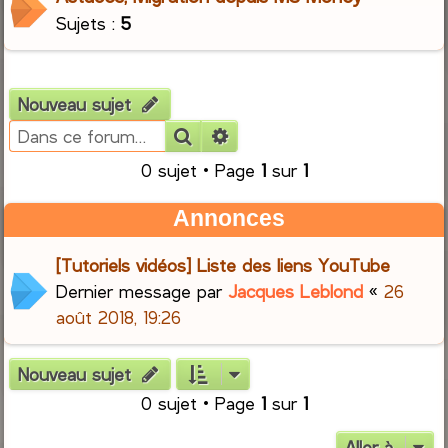
Sujets :
5
Nouveau sujet
Rechercher
Recherche avancée
0 sujet • Page
1
sur
1
Annonces
[Tutoriels vidéos] Liste des liens YouTube
Dernier message par
Jacques Leblond
«
26
août 2018, 19:26
Nouveau sujet
0 sujet • Page
1
sur
1
Aller à