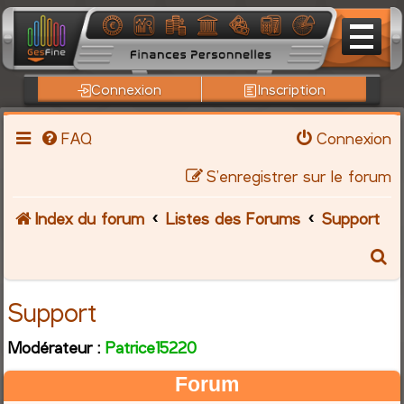
Connexion
Inscription
FAQ
Connexion
S’enregistrer sur le forum
Index du forum
Listes des Forums
Support
R
e
Support
c
Modérateur :
Patrice15220
h
Forum
e