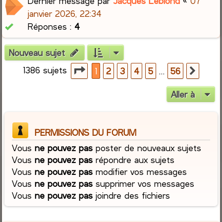
Dernier message par
Jacques Leblond
«
07
janvier 2026, 22:34
Réponses :
4
Nouveau sujet
1386 sujets
Page
1
sur
56
…
1
2
3
4
5
56
Suiva
Aller à
PERMISSIONS DU FORUM
Vous
ne pouvez pas
poster de nouveaux sujets
Vous
ne pouvez pas
répondre aux sujets
Vous
ne pouvez pas
modifier vos messages
Vous
ne pouvez pas
supprimer vos messages
Vous
ne pouvez pas
joindre des fichiers