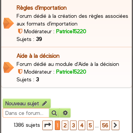
Règles d'importation
r
Forum dédié à la création des règles associées
aux formats d'importation
c
Modérateur :
Patrice15220
h
Sujets :
39
e
Aide à la décision
r
Forum dédié au module d'Aide à la décision
Modérateur :
Patrice15220
Sujets :
3
Nouveau sujet
Rechercher
Recherche avancée
1386 sujets
Page
1
sur
56
…
1
2
3
4
5
56
Suiva