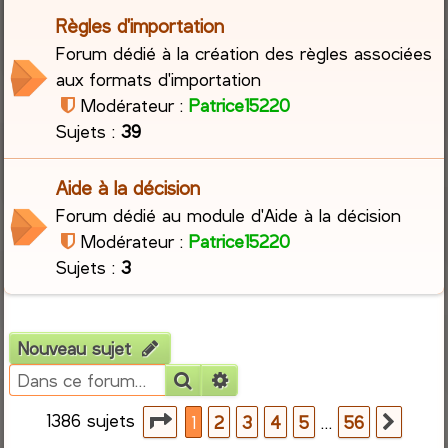
Règles d'importation
r
Forum dédié à la création des règles associées
aux formats d'importation
c
Modérateur :
Patrice15220
h
Sujets :
39
e
Aide à la décision
r
Forum dédié au module d'Aide à la décision
Modérateur :
Patrice15220
Sujets :
3
Nouveau sujet
Rechercher
Recherche avancée
1386 sujets
Page
1
sur
56
…
1
2
3
4
5
56
Suiva