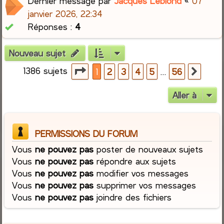
Dernier message par
Jacques Leblond
«
07
janvier 2026, 22:34
Réponses :
4
Nouveau sujet
1386 sujets
Page
1
sur
56
…
1
2
3
4
5
56
Suiva
Aller à
PERMISSIONS DU FORUM
Vous
ne pouvez pas
poster de nouveaux sujets
Vous
ne pouvez pas
répondre aux sujets
Vous
ne pouvez pas
modifier vos messages
Vous
ne pouvez pas
supprimer vos messages
Vous
ne pouvez pas
joindre des fichiers