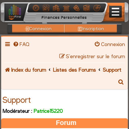
Connexion
Inscription
FAQ
Connexion
S’enregistrer sur le forum
Index du forum
Listes des Forums
Support
R
e
Support
c
Modérateur :
Patrice15220
h
Forum
e