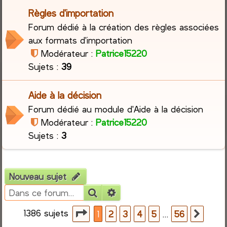
Règles d'importation
r
Forum dédié à la création des règles associées
aux formats d'importation
c
Modérateur :
Patrice15220
h
Sujets :
39
e
Aide à la décision
r
Forum dédié au module d'Aide à la décision
Modérateur :
Patrice15220
Sujets :
3
Nouveau sujet
Rechercher
Recherche avancée
1386 sujets
Page
1
sur
56
…
1
2
3
4
5
56
Suiva