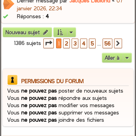
Dernier message par
Jacques Leblond
«
07
janvier 2026, 22:34
Réponses :
4
Nouveau sujet
1386 sujets
Page
1
sur
56
…
1
2
3
4
5
56
Suiva
Aller à
PERMISSIONS DU FORUM
Vous
ne pouvez pas
poster de nouveaux sujets
Vous
ne pouvez pas
répondre aux sujets
Vous
ne pouvez pas
modifier vos messages
Vous
ne pouvez pas
supprimer vos messages
Vous
ne pouvez pas
joindre des fichiers