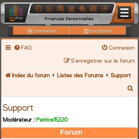
Connexion
Inscription
FAQ
Connexion
S’enregistrer sur le forum
Index du forum
Listes des Forums
Support
R
e
Support
c
Modérateur :
Patrice15220
h
Forum
e