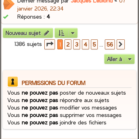
Dernier message par
Jacques Leblond
«
07
janvier 2026, 22:34
Réponses :
4
Nouveau sujet
1386 sujets
Page
1
sur
56
…
1
2
3
4
5
56
Suiva
Aller à
PERMISSIONS DU FORUM
Vous
ne pouvez pas
poster de nouveaux sujets
Vous
ne pouvez pas
répondre aux sujets
Vous
ne pouvez pas
modifier vos messages
Vous
ne pouvez pas
supprimer vos messages
Vous
ne pouvez pas
joindre des fichiers