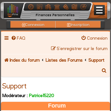
Connexion
Inscription
FAQ
Connexion
S’enregistrer sur le forum
Index du forum
Listes des Forums
Support
R
e
Support
c
Modérateur :
Patrice15220
h
Forum
e