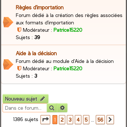
Règles d'importation
r
Forum dédié à la création des règles associées
aux formats d'importation
c
Modérateur :
Patrice15220
h
Sujets :
39
e
Aide à la décision
r
Forum dédié au module d'Aide à la décision
Modérateur :
Patrice15220
Sujets :
3
Nouveau sujet
Rechercher
Recherche avancée
1386 sujets
Page
1
sur
56
…
1
2
3
4
5
56
Suiva