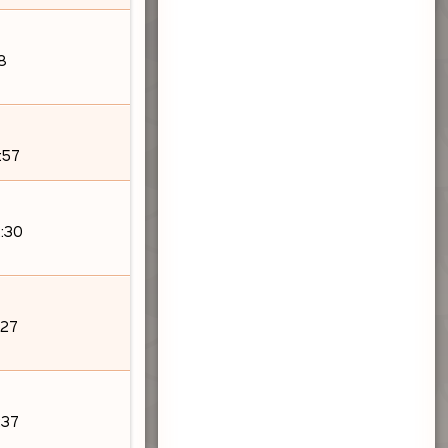
18
:57
:30
:27
:37