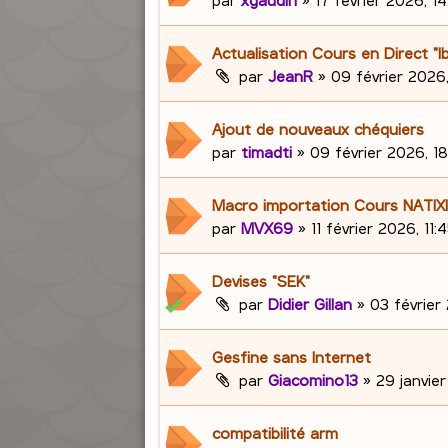
Actualisation Cours en Direct "I
par
JeanR
»
09 février 2026,
Ajout de nouveaux chéquiers
par
timadti
»
09 février 2026, 1
Macro importation Cours NATIX
par
MVX69
»
11 février 2026, 11:
Devises "SEK"
par
Didier Gillan
»
03 février 
Gesfine sans Internet
par
Giacomino13
»
29 janvier
compatibilité arm