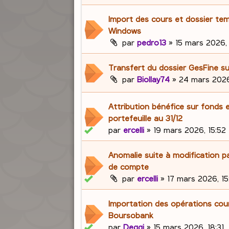
Import des cours et dossier te
Windows
par
pedro13
»
15 mars 2026, 
Transfert du dossier GesFine s
par
Biollay74
»
24 mars 2026
Attribution bénéfice sur fonds 
portefeuille au 31/12
par
ercelli
»
19 mars 2026, 15:52
Anomalie suite à modification p
de compte
par
ercelli
»
17 mars 2026, 15
Importation des opérations cou
Boursobank
par
Deggi
»
15 mars 2026, 18:31