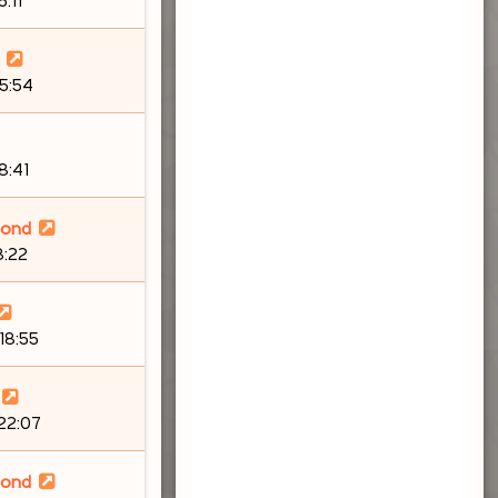
15:54
8:41
lond
8:22
18:55
 22:07
lond