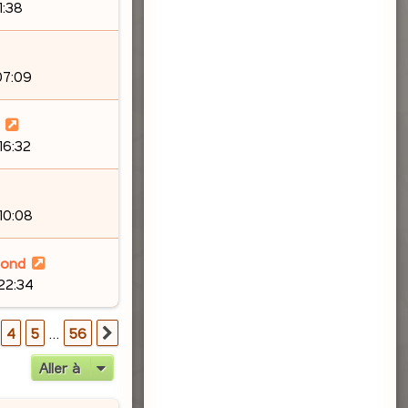
1:38
07:09
16:32
10:08
lond
 22:34
56
4
5
…
56
Suivante
Aller à