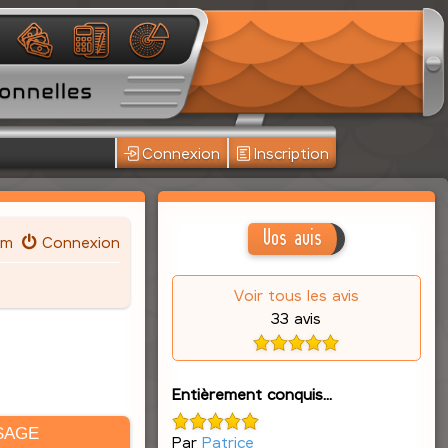
Connexion
Inscription
Vos avis
um
Connexion
Voir tous les avis
33 avis
Entièrement conquis...
SAGE
Par
Patrice