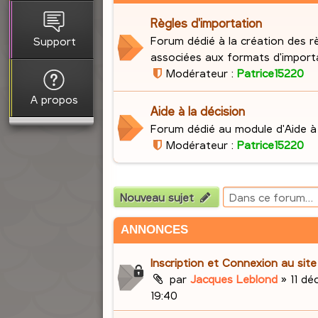
Règles d'importation
Forum dédié à la création des r
Support
associées aux formats d'import
Modérateur :
Patrice15220
A propos
Aide à la décision
Forum dédié au module d'Aide à 
Modérateur :
Patrice15220
Nouveau sujet
ANNONCES
Inscription et Connexion au sit
par
Jacques Leblond
»
11 dé
19:40