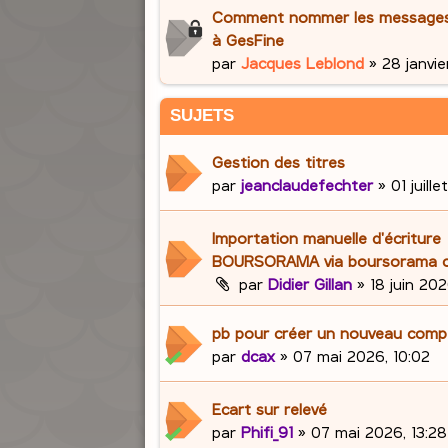
Comment nommer les messages (
à GesFine
par
Jacques Leblond
»
28 janvie
SUJETS
Gestion des titres
par
jeanclaudefechter
»
01 juill
Importation manuelle d'écriture
BOURSORAMA via boursorama c
par
Didier Gillan
»
18 juin 202
pb pour créer un nouveau com
par
dcax
»
07 mai 2026, 10:02
Ecart sur relevé
par
Phifi_91
»
07 mai 2026, 13:28