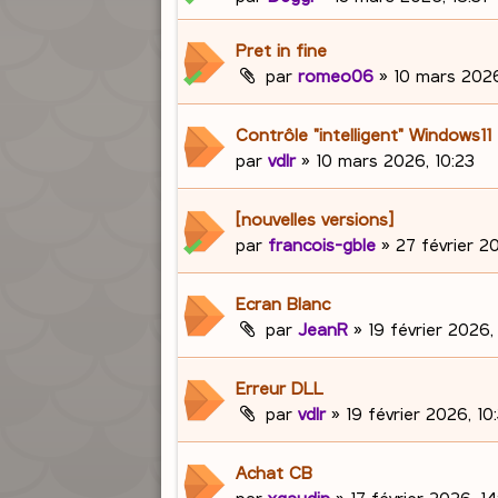
Pret in fine
par
romeo06
»
10 mars 2026
Contrôle "intelligent" Windows11
par
vdlr
»
10 mars 2026, 10:23
[nouvelles versions]
par
francois-gble
»
27 février 20
Ecran Blanc
par
JeanR
»
19 février 2026,
Erreur DLL
par
vdlr
»
19 février 2026, 10:
Achat CB
par
xgaudin
»
17 février 2026, 1