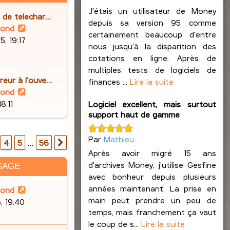
J'étais un utilisateur de Money
s de telechar…
depuis sa version 95 comme
V
lond
certainement beaucoup d'entre
o
, 19:17
nous jusqu'à la disparition des
i
cotations en ligne. Après de
r
multiples tests de logiciels de
l
reur à l'ouve…
finances ...
Lire la suite
e
V
lond
d
o
8:11
Logiciel excellent, mais surtout
e
support haut de gamme
i
r
r
n
l
Par
Mathieu
56
4
5
…
56
Suivante
i
e
Après avoir migré 15 ans
e
d
d'archives Money, j'utilise Gesfine
SAGE
r
e
avec bonheur depuis plusieurs
m
r
années maintenant. La prise en
lond
e
n
main peut prendre un peu de
, 19:40
s
i
temps, mais franchement ça vaut
s
e
le coup de s...
Lire la suite
a