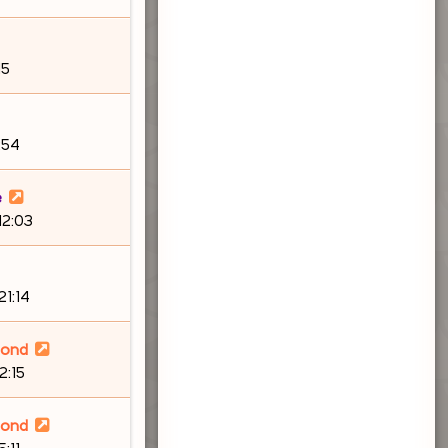
15
:54
e
12:03
21:14
lond
2:15
lond
5:11