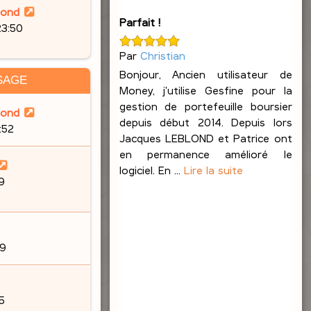
r
lond
g
m
Parfait !
23:50
e
e
s
Par
Christian
s
Bonjour, Ancien utilisateur de
SAGE
a
Money, j'utilise Gesfine pour la
g
gestion de portefeuille boursier
lond
e
depuis début 2014. Depuis lors
6:52
Jacques LEBLOND et Patrice ont
en permanence amélioré le
logiciel. En ...
Lire la suite
9
19
5