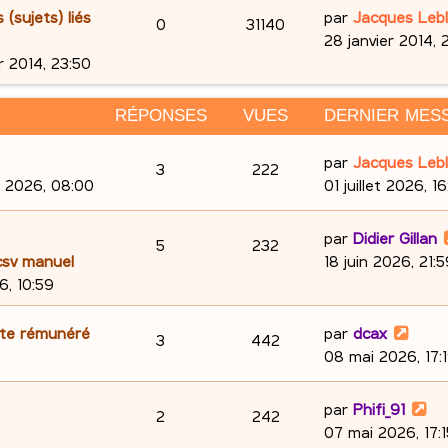
p
e
e
i
D
sujets) liés
par
Jacques Leb
R
V
0
31140
e
o
s
e
28 janvier 2014, 
r
é
u
r
r 2014, 23:50
n
m
n
p
e
e
i
s
RÉPONSES
VUES
DERNIER MES
s
e
o
s
e
s
r
D
par
Jacques Leb
R
V
3
222
n
a
m
e
et 2026, 08:00
01 juillet 2026, 1
s
g
e
é
u
r
s
e
s
n
D
par
Didier Gillan
p
e
R
V
5
e
232
s
i
e
sv manuel
18 juin 2026, 21:5
a
e
o
s
é
u
s
r
6, 10:59
g
r
n
e
n
p
e
m
i
D
pte rémunéré
par
dcax
R
V
3
442
e
e
s
o
s
e
08 mai 2026, 17:
s
r
é
u
r
e
s
n
m
n
D
par
Phifi_91
p
e
a
R
V
2
242
e
i
s
s
e
07 mai 2026, 17:1
g
s
e