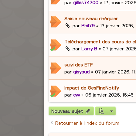
par
gilles74200
»
12 janvier 2026
Saisie nouveau chéquier
par
Phil79
»
13 janvier 2026, 
Téléchargement des cours de c
par
Larry B
»
07 janvier 2026
suivi des ETF
par
gisyaud
»
07 janvier 2026, 11
Impact de GesFineNotify
par
cvv
»
06 janvier 2026, 16:45
Nouveau sujet
Retourner à l’index du forum