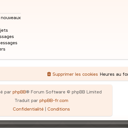
m
a
e
s
s
g
s
nouveaux
e
e
s
a
jets
s
g
ssages
e
messages
ers
Supprimer les cookies
Heures au f
pé par
phpBB
® Forum Software © phpBB Limited
Traduit par
phpBB-fr.com
Confidentialité
|
Conditions