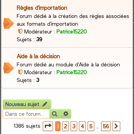
Règles d'importation
r
Forum dédié à la création des règles associées
aux formats d'importation
c
Modérateur :
Patrice15220
h
Sujets :
39
e
Aide à la décision
r
Forum dédié au module d'Aide à la décision
Modérateur :
Patrice15220
Sujets :
3
Nouveau sujet
Rechercher
Recherche avancée
1386 sujets
Page
1
sur
56
…
1
2
3
4
5
56
Suiva