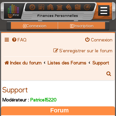
Connexion
Inscription
FAQ
Connexion
S’enregistrer sur le forum
Index du forum
Listes des Forums
Support
R
e
Support
c
Modérateur :
Patrice15220
h
Forum
e