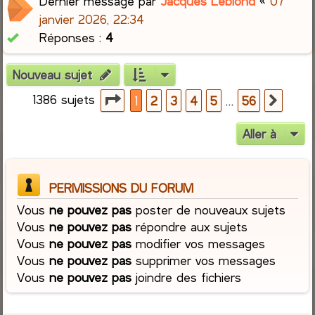
Dernier message par
Jacques Leblond
«
07
janvier 2026, 22:34
Réponses :
4
Nouveau sujet
1386 sujets
Page
1
sur
56
…
1
2
3
4
5
56
Suiva
Aller à
PERMISSIONS DU FORUM
Vous
ne pouvez pas
poster de nouveaux sujets
Vous
ne pouvez pas
répondre aux sujets
Vous
ne pouvez pas
modifier vos messages
Vous
ne pouvez pas
supprimer vos messages
Vous
ne pouvez pas
joindre des fichiers