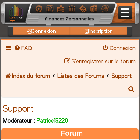
Connexion
Inscription
FAQ
Connexion
S’enregistrer sur le forum
Index du forum
Listes des Forums
Support
R
e
Support
c
Modérateur :
Patrice15220
h
Forum
e