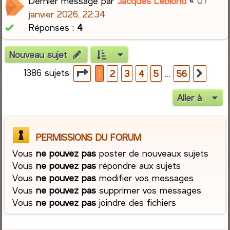
Dernier message par
Jacques Leblond
«
07
janvier 2026, 22:34
Réponses :
4
Nouveau sujet
1386 sujets
Page
1
sur
56
…
1
2
3
4
5
56
Suiva
Aller à
PERMISSIONS DU FORUM
Vous
ne pouvez pas
poster de nouveaux sujets
Vous
ne pouvez pas
répondre aux sujets
Vous
ne pouvez pas
modifier vos messages
Vous
ne pouvez pas
supprimer vos messages
Vous
ne pouvez pas
joindre des fichiers