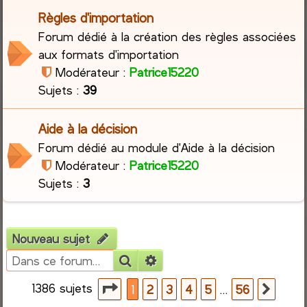
Règles d'importation
r
Forum dédié à la création des règles associées
aux formats d'importation
c
Modérateur :
Patrice15220
h
Sujets :
39
e
Aide à la décision
r
Forum dédié au module d'Aide à la décision
Modérateur :
Patrice15220
Sujets :
3
Nouveau sujet
Rechercher
Recherche avancée
1386 sujets
Page
1
sur
56
…
1
2
3
4
5
56
Suiva