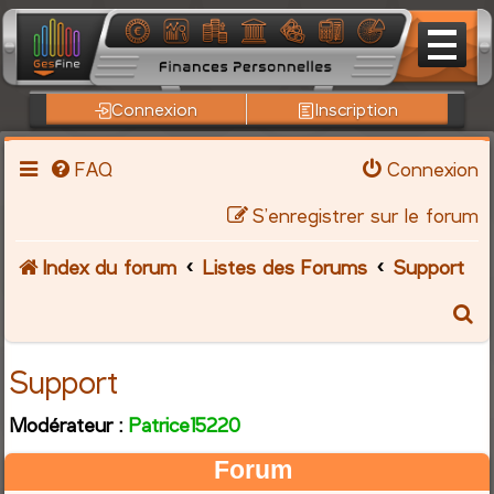
Connexion
Inscription
FAQ
Connexion
S’enregistrer sur le forum
Index du forum
Listes des Forums
Support
R
e
Support
c
Modérateur :
Patrice15220
h
Forum
e