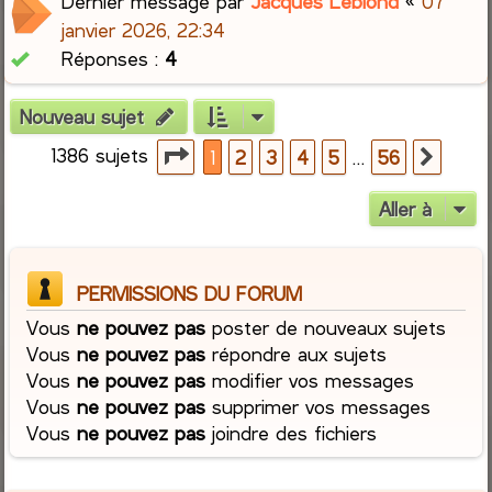
Dernier message par
Jacques Leblond
«
07
janvier 2026, 22:34
Réponses :
4
Nouveau sujet
1386 sujets
Page
1
sur
56
…
1
2
3
4
5
56
Suiva
Aller à
PERMISSIONS DU FORUM
Vous
ne pouvez pas
poster de nouveaux sujets
Vous
ne pouvez pas
répondre aux sujets
Vous
ne pouvez pas
modifier vos messages
Vous
ne pouvez pas
supprimer vos messages
Vous
ne pouvez pas
joindre des fichiers