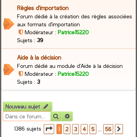
Règles d'importation
r
Forum dédié à la création des règles associées
aux formats d'importation
c
Modérateur :
Patrice15220
h
Sujets :
39
e
Aide à la décision
r
Forum dédié au module d'Aide à la décision
Modérateur :
Patrice15220
Sujets :
3
Nouveau sujet
Rechercher
Recherche avancée
1386 sujets
Page
1
sur
56
…
1
2
3
4
5
56
Suiva