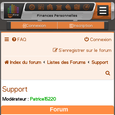
Connexion
Inscription
FAQ
Connexion
S’enregistrer sur le forum
Index du forum
Listes des Forums
Support
R
e
Support
c
Modérateur :
Patrice15220
h
Forum
e