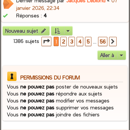
Dernier message par
Jacques Leblond
«
07
janvier 2026, 22:34
Réponses :
4
Nouveau sujet
1386 sujets
Page
1
sur
56
…
1
2
3
4
5
56
Suiva
Aller à
PERMISSIONS DU FORUM
Vous
ne pouvez pas
poster de nouveaux sujets
Vous
ne pouvez pas
répondre aux sujets
Vous
ne pouvez pas
modifier vos messages
Vous
ne pouvez pas
supprimer vos messages
Vous
ne pouvez pas
joindre des fichiers