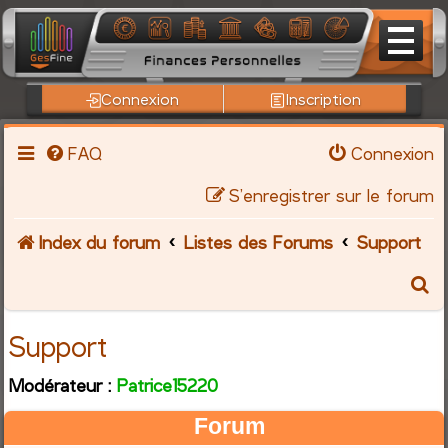
Connexion
Inscription
FAQ
Connexion
S’enregistrer sur le forum
Index du forum
Listes des Forums
Support
R
e
Support
c
Modérateur :
Patrice15220
h
Forum
e