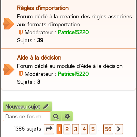
Règles d'importation
r
Forum dédié à la création des règles associées
aux formats d'importation
c
Modérateur :
Patrice15220
h
Sujets :
39
e
Aide à la décision
r
Forum dédié au module d'Aide à la décision
Modérateur :
Patrice15220
Sujets :
3
Nouveau sujet
Rechercher
Recherche avancée
1386 sujets
Page
1
sur
56
…
1
2
3
4
5
56
Suiva