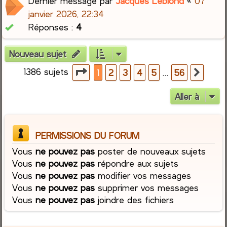
Dernier message par
Jacques Leblond
«
07
janvier 2026, 22:34
Réponses :
4
Nouveau sujet
1386 sujets
Page
1
sur
56
…
1
2
3
4
5
56
Suiva
Aller à
PERMISSIONS DU FORUM
Vous
ne pouvez pas
poster de nouveaux sujets
Vous
ne pouvez pas
répondre aux sujets
Vous
ne pouvez pas
modifier vos messages
Vous
ne pouvez pas
supprimer vos messages
Vous
ne pouvez pas
joindre des fichiers