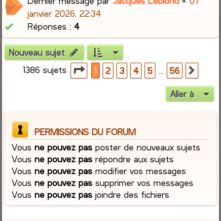
Dernier message par
Jacques Leblond
«
07
janvier 2026, 22:34
Réponses :
4
Nouveau sujet
1386 sujets
Page
1
sur
56
…
1
2
3
4
5
56
Suiva
Aller à
PERMISSIONS DU FORUM
Vous
ne pouvez pas
poster de nouveaux sujets
Vous
ne pouvez pas
répondre aux sujets
Vous
ne pouvez pas
modifier vos messages
Vous
ne pouvez pas
supprimer vos messages
Vous
ne pouvez pas
joindre des fichiers