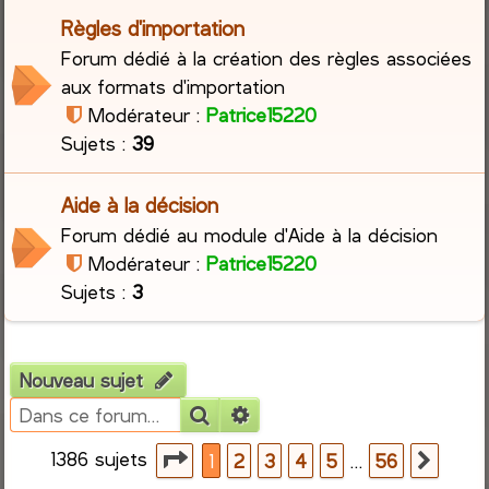
Règles d'importation
r
Forum dédié à la création des règles associées
aux formats d'importation
c
Modérateur :
Patrice15220
h
Sujets :
39
e
Aide à la décision
r
Forum dédié au module d'Aide à la décision
Modérateur :
Patrice15220
Sujets :
3
Nouveau sujet
Rechercher
Recherche avancée
1386 sujets
Page
1
sur
56
…
1
2
3
4
5
56
Suiva