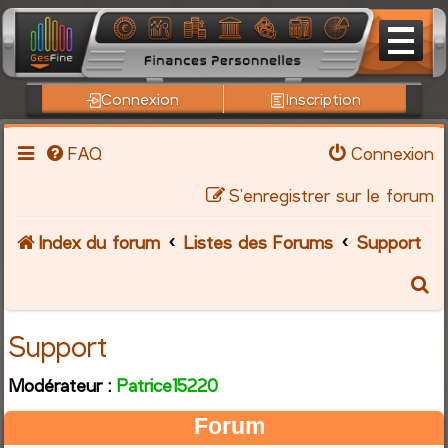
Connexion
Inscription
FAQ
Connexion
S’enregistrer sur le forum
Index du forum
Listes des Forums
Support
R
e
Support
c
Modérateur :
Patrice15220
h
Forum
e