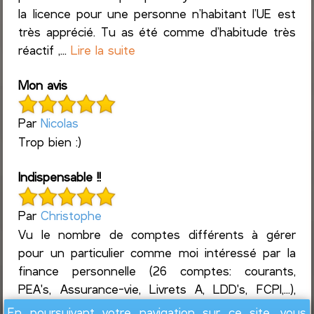
la licence pour une personne n’habitant l’UE est
très apprécié. Tu as été comme d’habitude très
réactif ,...
Lire la suite
Mon avis
Par
Nicolas
Trop bien :)
Indispensable !!
Par
Christophe
Vu le nombre de comptes différents à gérer
pour un particulier comme moi intéressé par la
finance personnelle (26 comptes: courants,
PEA's, Assurance-vie, Livrets A, LDD's, FCPI,...),
ainsi que l...
Lire la suite
En poursuivant votre navigation sur ce site, vous