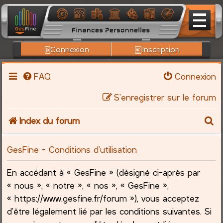
Connexion
Inscription
FAQ
Connexion
S’enregistrer sur le forum
R
Index du forum
e
GesFine - Conditions d’utilisation
c
En accédant à « GesFine » (désigné ci-après par
h
« nous », « notre », « nos », « GesFine »,
« https://www.gesfine.fr/forum »), vous acceptez
e
d’être légalement lié par les conditions suivantes. Si
r