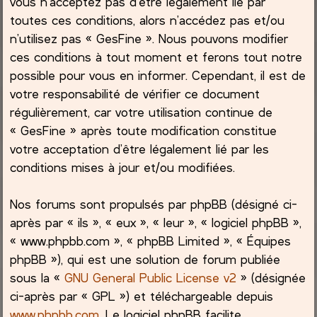
vous n’acceptez pas d’être légalement lié par
toutes ces conditions, alors n’accédez pas et/ou
c
n’utilisez pas « GesFine ». Nous pouvons modifier
ces conditions à tout moment et ferons tout notre
h
possible pour vous en informer. Cependant, il est de
e
votre responsabilité de vérifier ce document
régulièrement, car votre utilisation continue de
r
« GesFine » après toute modification constitue
votre acceptation d’être légalement lié par les
conditions mises à jour et/ou modifiées.
Nos forums sont propulsés par phpBB (désigné ci-
après par « ils », « eux », « leur », « logiciel phpBB »,
« www.phpbb.com », « phpBB Limited », « Équipes
phpBB »), qui est une solution de forum publiée
sous la «
GNU General Public License v2
» (désignée
ci-après par « GPL ») et téléchargeable depuis
www.phpbb.com
. Le logiciel phpBB facilite