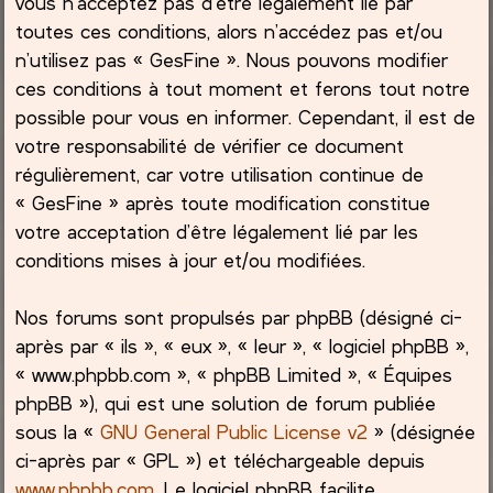
vous n’acceptez pas d’être légalement lié par
toutes ces conditions, alors n’accédez pas et/ou
c
n’utilisez pas « GesFine ». Nous pouvons modifier
ces conditions à tout moment et ferons tout notre
h
possible pour vous en informer. Cependant, il est de
e
votre responsabilité de vérifier ce document
régulièrement, car votre utilisation continue de
r
« GesFine » après toute modification constitue
votre acceptation d’être légalement lié par les
conditions mises à jour et/ou modifiées.
Nos forums sont propulsés par phpBB (désigné ci-
après par « ils », « eux », « leur », « logiciel phpBB »,
« www.phpbb.com », « phpBB Limited », « Équipes
phpBB »), qui est une solution de forum publiée
sous la «
GNU General Public License v2
» (désignée
ci-après par « GPL ») et téléchargeable depuis
www.phpbb.com
. Le logiciel phpBB facilite