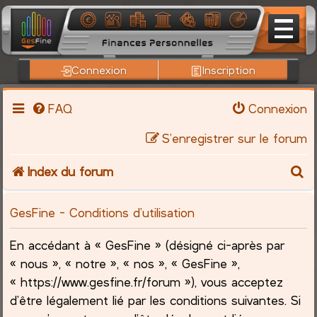
Connexion
Inscription
FAQ
Connexion
S’enregistrer sur le forum
R
Index du forum
e
GesFine - Conditions d’utilisation
c
En accédant à « GesFine » (désigné ci-après par
h
« nous », « notre », « nos », « GesFine »,
« https://www.gesfine.fr/forum »), vous acceptez
e
d’être légalement lié par les conditions suivantes. Si
r