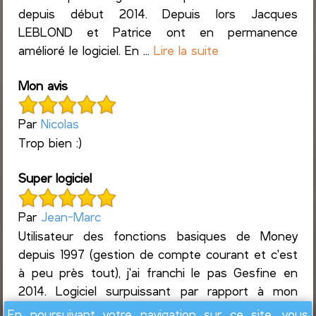
depuis début 2014. Depuis lors Jacques
LEBLOND et Patrice ont en permanence
amélioré le logiciel. En ...
Lire la suite
Mon avis
Par
Nicolas
Trop bien :)
Super logiciel
Par
Jean-Marc
Utilisateur des fonctions basiques de Money
depuis 1997 (gestion de compte courant et c'est
à peu près tout), j'ai franchi le pas Gesfine en
2014. Logiciel surpuissant par rapport à mon
usage, j...
Lire la suite
En poursuivant votre navigation sur ce site, vous