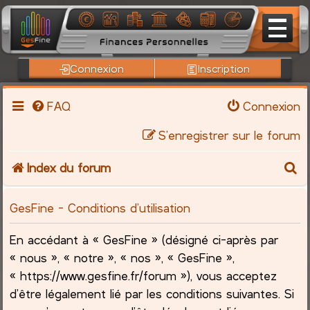
Connexion
Inscription
FAQ
Connexion
S’enregistrer sur le forum
R
Index du forum
e
GesFine - Conditions d’utilisation
c
En accédant à « GesFine » (désigné ci-après par
h
« nous », « notre », « nos », « GesFine »,
« https://www.gesfine.fr/forum »), vous acceptez
e
d’être légalement lié par les conditions suivantes. Si
r