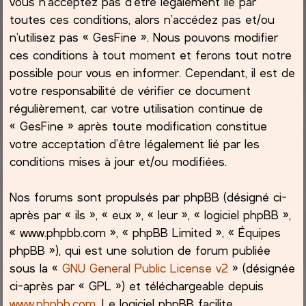
vous n’acceptez pas d’être légalement lié par
toutes ces conditions, alors n’accédez pas et/ou
c
n’utilisez pas « GesFine ». Nous pouvons modifier
ces conditions à tout moment et ferons tout notre
h
possible pour vous en informer. Cependant, il est de
e
votre responsabilité de vérifier ce document
régulièrement, car votre utilisation continue de
r
« GesFine » après toute modification constitue
votre acceptation d’être légalement lié par les
conditions mises à jour et/ou modifiées.
Nos forums sont propulsés par phpBB (désigné ci-
après par « ils », « eux », « leur », « logiciel phpBB »,
« www.phpbb.com », « phpBB Limited », « Équipes
phpBB »), qui est une solution de forum publiée
sous la «
GNU General Public License v2
» (désignée
ci-après par « GPL ») et téléchargeable depuis
www.phpbb.com
. Le logiciel phpBB facilite