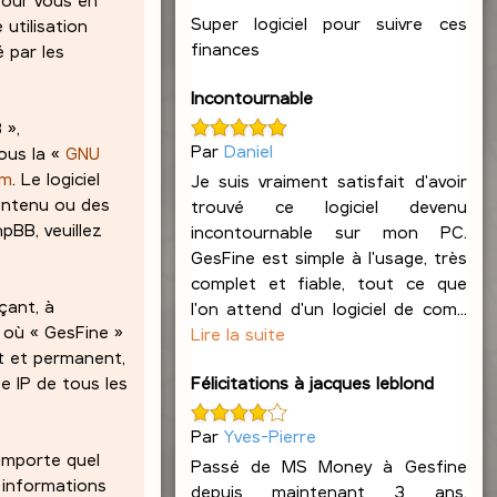
Super logiciel pour suivre ces
 utilisation
finances
 par les
Incontournable
 »,
Par
Daniel
ous la «
GNU
om
. Le logiciel
Je suis vraiment satisfait d'avoir
contenu ou des
trouvé ce logiciel devenu
pBB, veuillez
incontournable sur mon PC.
GesFine est simple à l'usage, très
complet et fiable, tout ce que
çant, à
l'on attend d'un logiciel de com...
s où « GesFine »
Lire la suite
at et permanent,
Félicitations à jacques leblond
e IP de tous les
Par
Yves-Pierre
’importe quel
Passé de MS Money à Gesfine
 informations
depuis maintenant 3 ans,