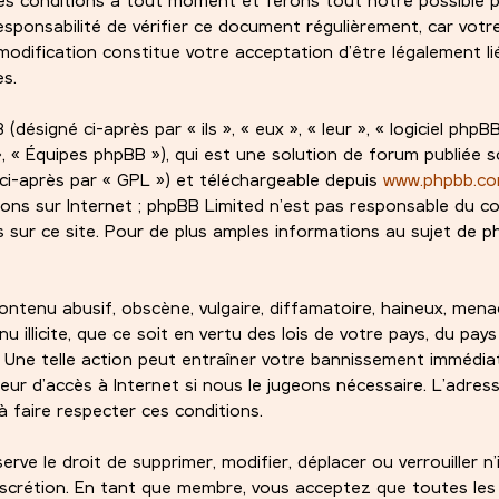
esponsabilité de vérifier ce document régulièrement, car votre
odification constitue votre acceptation d’être légalement lié
es.
signé ci-après par « ils », « eux », « leur », « logiciel phpBB
 « Équipes phpBB »), qui est une solution de forum publiée s
ci-après par « GPL ») et téléchargeable depuis
www.phpbb.c
ions sur Internet ; phpBB Limited n’est pas responsable du 
sur ce site. Pour de plus amples informations au sujet de ph
ntenu abusif, obscène, vulgaire, diffamatoire, haineux, mena
 illicite, que ce soit en vertu des lois de votre pays, du pay
. Une telle action peut entraîner votre bannissement immédi
eur d’accès à Internet si nous le jugeons nécessaire. L’adress
 faire respecter ces conditions.
ve le droit de supprimer, modifier, déplacer ou verrouiller n
iscrétion. En tant que membre, vous acceptez que toutes les