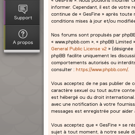
informer. Cependant, il est de votre r
continue de « GesFine » après toute m
Support
conditions mises à jour et/ou modifié
Nos forums sont propulsés par phpBB (dé
« www.phpbb.com », « phpBB Limited »,
A propos
General Public License v2
» (désignée 
phpBB facilite uniquement les discuss
comportements autorisés ou interdits 
consulter :
https://www.phpbb.com/
.
Vous acceptez de ne pas publier de co
caractère sexuel ou tout autre contenu
est hébergé ou du droit international
avec une notification à votre fourniss
messages est enregistrée pour aider à
Vous acceptez que « GesFine » se réser
sujet à tout moment, à notre seule d