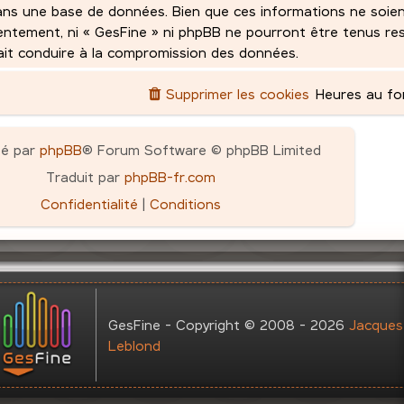
ans une base de données. Bien que ces informations ne soie
sentement, ni « GesFine » ni phpBB ne pourront être tenus r
rait conduire à la compromission des données.
Supprimer les cookies
Heures au f
pé par
phpBB
® Forum Software © phpBB Limited
Traduit par
phpBB-fr.com
Confidentialité
|
Conditions
GesFine - Copyright © 2008 - 2026
Jacques
Leblond