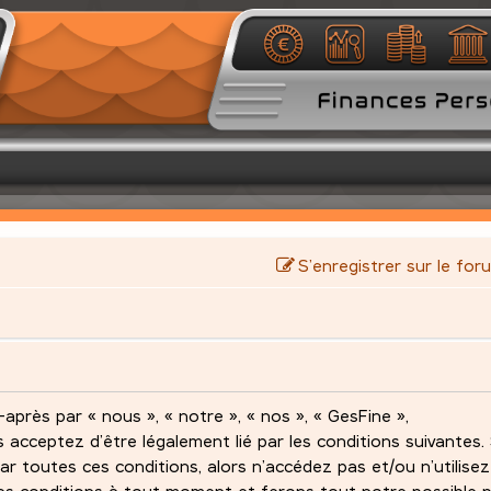
S’enregistrer sur le for
après par « nous », « notre », « nos », « GesFine »,
s acceptez d’être légalement lié par les conditions suivantes.
ar toutes ces conditions, alors n’accédez pas et/ou n’utilise
es conditions à tout moment et ferons tout notre possible 