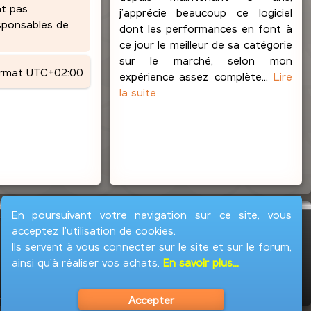
nt pas
j’apprécie beaucoup ce logiciel
esponsables de
dont les performances en font à
ce jour le meilleur de sa catégorie
sur le marché, selon mon
ormat
UTC+02:00
expérience assez complète...
Lire
la suite
En poursuivant votre navigation sur ce site, vous
acceptez l'utilisation de cookies.
Ils servent à vous connecter sur le site et sur le forum,
ainsi qu'à réaliser vos achats.
En savoir plus...
Accepter