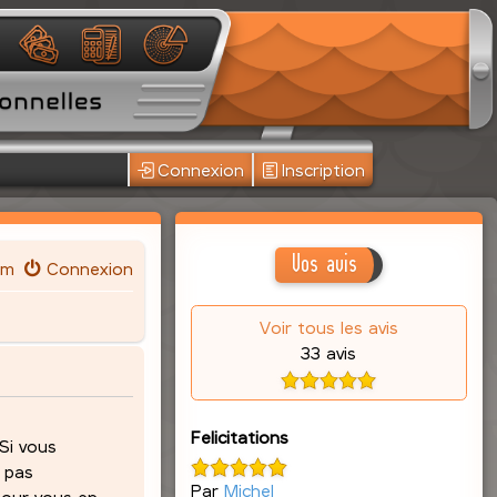
Connexion
Inscription
Vos avis
um
Connexion
Voir tous les avis
33 avis
Felicitations
 Si vous
z pas
Par
Michel
pour vous en